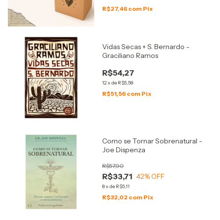
R$27,46
com
Pix
Vidas Secas + S. Bernardo -
Graciliano Ramos
R$54,27
12
x
de
R$5,58
R$51,56
com
Pix
Como se Tornar Sobrenatural -
Joe Dispenza
R$57,90
R$33,71
42
% OFF
8
x
de
R$5,11
R$32,02
com
Pix