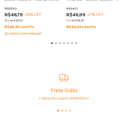
Marca Texto
R$67,50
R$64,71
R$48,79
R$46,99
28
% OFF
27
% OFF
12
x
de
R$5,02
11
x
de
R$5,25
R$46,35
com
Pix
R$44,64
com
Pix
Só restam
2
em estoque!
Frete Grátis
Frete grátis a partir de R$189,90