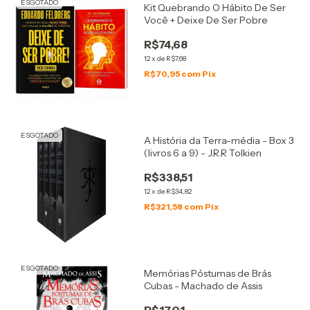
ESGOTADO
Kit Quebrando O Hábito De Ser
Você + Deixe De Ser Pobre
R$74,68
12
x
de
R$7,68
R$70,95
com
Pix
ESGOTADO
A História da Terra-média - Box 3
(livros 6 a 9) - J.R.R Tolkien
R$338,51
12
x
de
R$34,82
R$321,58
com
Pix
ESGOTADO
Memórias Póstumas de Brás
Cubas - Machado de Assis