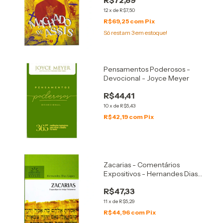
R$72,89
12
x
de
R$7,50
R$69,25
com
Pix
Só restam
3
em estoque!
Pensamentos Poderosos -
Devocional - Joyce Meyer
R$44,41
10
x
de
R$5,43
R$42,19
com
Pix
Zacarias - Comentários
Expositivos - Hernandes Dias
Lopes
R$47,33
11
x
de
R$5,29
R$44,96
com
Pix