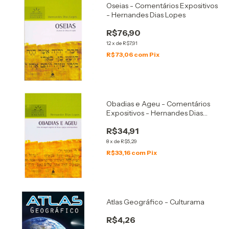
Oseias - Comentários Expositivos
- Hernandes Dias Lopes
R$76,90
12
x
de
R$7,91
R$73,06
com
Pix
Obadias e Ageu - Comentários
Expositivos - Hernandes Dias
Lopes
R$34,91
8
x
de
R$5,29
R$33,16
com
Pix
Atlas Geográfico - Culturama
R$4,26