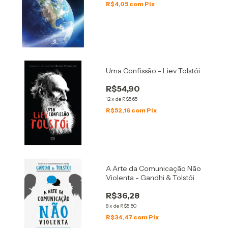
R$4,05
com
Pix
Uma Confissão - Liev Tolstói
R$54,90
12
x
de
R$5,65
R$52,16
com
Pix
A Arte da Comunicação Não
Violenta - Gandhi & Tolstói
R$36,28
8
x
de
R$5,50
R$34,47
com
Pix