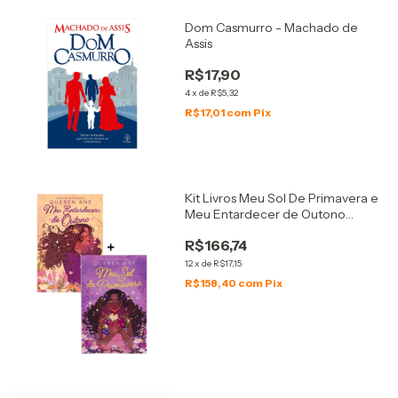
Dom Casmurro - Machado de
Assis
R$17,90
4
x
de
R$5,32
R$17,01
com
Pix
Kit Livros Meu Sol De Primavera e
Meu Entardecer de Outono
Editora Mundo Cristão
R$166,74
12
x
de
R$17,15
R$158,40
com
Pix