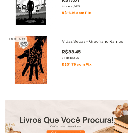
R$17,01
4
x
de
R$5,06
R$16,16
com
Pix
ESGOTADO
Vidas Secas - Graciliano Ramos
R$33,45
8
x
de
R$5,07
R$31,78
com
Pix