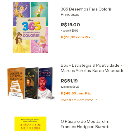
365 Desenhos Para Colorir
Princesas
R$19,00
4
x
de
R$5,65
R$18,05
com
Pix
Box - Estratégia & Positividade -
Marcus Aurelius, Karen Mccreadie
e Nicolau Maquiavel
R$51,19
12
x
de
R$5,27
R$48,63
com
Pix
Só restam
3
em estoque!
O Pássaro do Meu Jardim -
Frances Hodgson Burnett