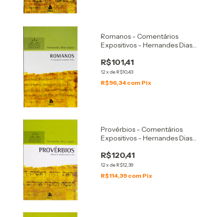
Romanos - Comentários
Expositivos - Hernandes Dias
Lopes
R$101,41
12
x
de
R$10,43
R$96,34
com
Pix
Provérbios - Comentários
Expositivos - Hernandes Dias
Lopes
R$120,41
12
x
de
R$12,39
R$114,39
com
Pix