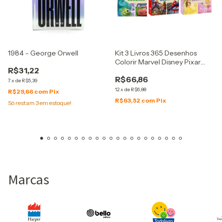
1984 - George Orwell
Kit 3 Livros 365 Desenhos
Colorir Marvel Disney Pixar
R$31,22
Infantil
R$66,86
7
x
de
R$5,39
12
x
de
R$6,88
R$29,66
com
Pix
R$63,52
com
Pix
Só restam
3
em estoque!
Marcas