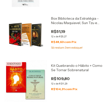
Box Biblioteca da Estratégia -
Nicolau Maquiavel, Sun Tzu e
Karen Mccreadie
R$51,19
12
x
de
R$5,27
R$48,63
com
Pix
Só restam
3
em estoque!
ESGOTADO
Kit Quebrando o Hábito + Como
Se Tornar Sobrenatural
R$109,80
12
x
de
R$11,29
R$104,31
com
Pix