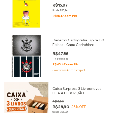
R$15,97
3
x
de
R$6,24
R$15,17
com
Pix
Caderno Cartografia Espiral 80
Folhas - Capa Corinthians
R$47,86
11
x
de
R$5,35
R$45,47
com
Pix
Só restam
4
em estoque!
Caixa Surpresa 3 Livros novos
LEIA A DESCRIÇÃO
R$39,90
R$28,90
28
% OFF
6
x
de
R$5,80