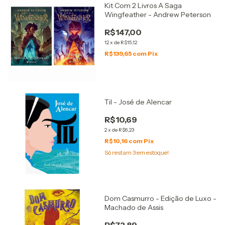
Kit Com 2 Livros A Saga
Wingfeather - Andrew Peterson
R$147,00
12
x
de
R$15,12
R$139,65
com
Pix
Til - José de Alencar
R$10,69
2
x
de
R$6,23
R$10,16
com
Pix
Só restam
3
em estoque!
Dom Casmurro - Edição de Luxo -
Machado de Assis