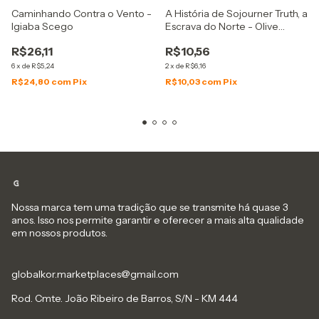
Caminhando Contra o Vento -
A História de Sojourner Truth, a
Igiaba Scego
Escrava do Norte - Olive
Gilbert
R$26,11
R$10,56
6
x
de
R$5,24
2
x
de
R$6,16
R$24,80
com
Pix
R$10,03
com
Pix
Nossa marca tem uma tradição que se transmite há quase 3
anos. Isso nos permite garantir e oferecer a mais alta qualidade
em nossos produtos.
globalkor.marketplaces@gmail.com
Rod. Cmte. João Ribeiro de Barros, S/N - KM 444