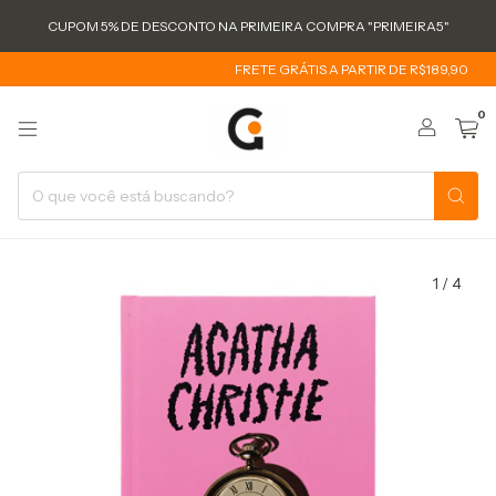
CUPOM 5% DE DESCONTO NA PRIMEIRA COMPRA "PRIMEIRA5"
FRETE GRÁTIS A PARTIR DE R$189,90
FR
0
1
/
4