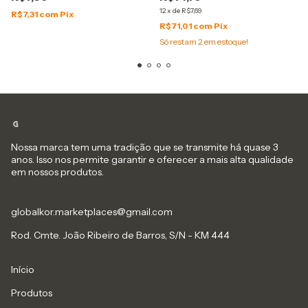
12
x
de
R$7,69
R$7,31
com
Pix
R$71,01
com
Pix
Só restam
2
em estoque!
Nossa marca tem uma tradição que se transmite há quase 3
anos. Isso nos permite garantir e oferecer a mais alta qualidade
em nossos produtos.
globalkor.marketplaces@gmail.com
Rod. Cmte. João Ribeiro de Barros, S/N - KM 444
Início
Produtos