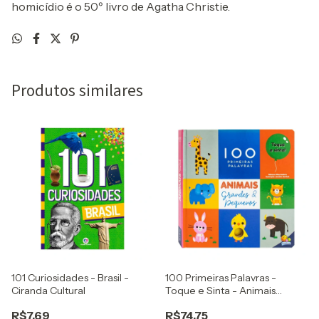
homicídio é o 50º livro de Agatha Christie.
Produtos similares
101 Curiosidades - Brasil -
100 Primeiras Palavras -
Ciranda Cultural
Toque e Sinta - Animais
Grandes & Pequenos -
R$7,69
R$74,75
Todolivro