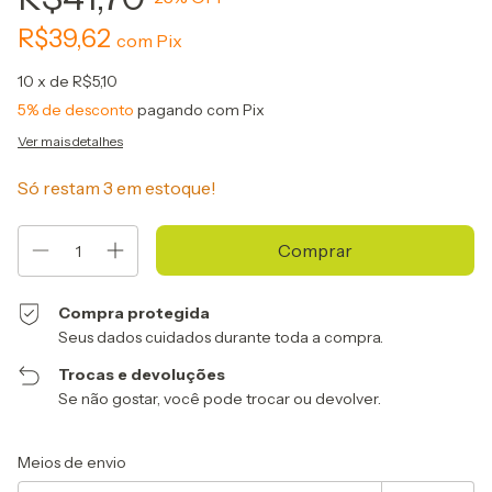
R$39,62
com
Pix
10
x de
R$5,10
5% de desconto
pagando com Pix
Ver mais detalhes
Só restam
3
em estoque!
Compra protegida
Seus dados cuidados durante toda a compra.
Trocas e devoluções
Se não gostar, você pode trocar ou devolver.
Entregas para o CEP:
Alterar CEP
Meios de envio