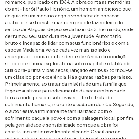
romance, publicado em 1934. A obra conta as memórias
do anti-herói Paulo Honório, um homem ambicioso que,
de guia de um menino cego e vendedor de cocadas,
acaba por se transformar num grande fazendeiro do
sertão de Alagoas, de posse da fazenda S. Bernardo, onde
derramou seu suor durante a juventude. Autoritário,
bruto e incapaz de lidar com seus funcionários e com a
esposa Madalena, vê-se cada vez mais isolado e
amargurado, numa contundente denúncia da condição
socioeconômica exploratória sob o capital e o latifúndio.
Sua obra-prima Vidas secas, lançado em 1938, tornou-se
um clássico por excelência. Há algumas razões para isso.
Primeiramente, ao tratar da miséria de uma família que
foge exaustiva e periodicamente da seca em busca de
terras onde possam sobreviver, o texto trata do
sofrimento humano, inerente a cada um de nós. Segundo,
o autor estava intimamente familiarizado com o
sofrimento daquele povo e com a paisagem local; por fim,
pela genialidade e sensibilidade com que a obra foi
escrita, inquestionavelmente alçando Graciliano ao
patamar dos maiores escritores do Brasil e do mundo.