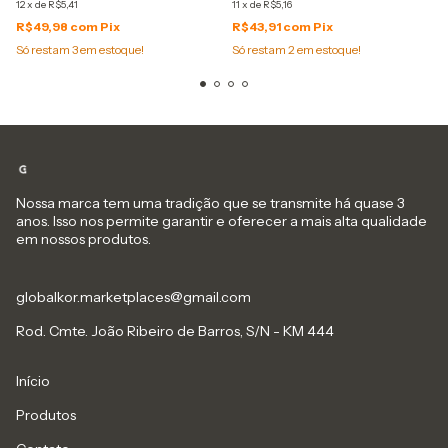
12
x
de
R$5,41
11
x
de
R$5,16
R$49,98
com
Pix
R$43,91
com
Pix
Só restam
3
em estoque!
Só restam
2
em estoque!
Nossa marca tem uma tradição que se transmite há quase 3
anos. Isso nos permite garantir e oferecer a mais alta qualidade
em nossos produtos.
globalkor.marketplaces@gmail.com
Rod. Cmte. João Ribeiro de Barros, S/N - KM 444
Início
Produtos