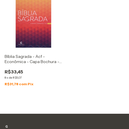
Bíblia Sagrada - Acf -
Econômica - Capa Bochura -
Colorida
R$33,45
8
x
de
R$5,07
R$31,78
com
Pix