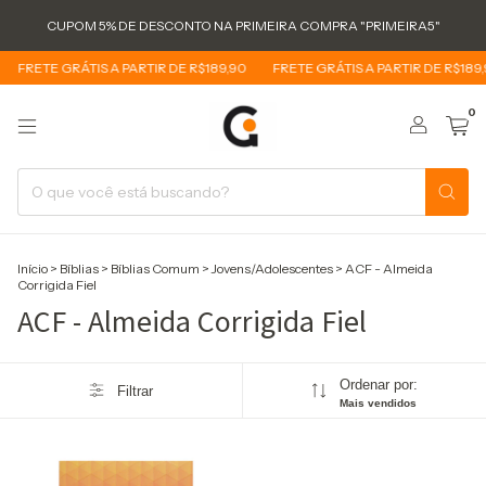
CUPOM 5% DE DESCONTO NA PRIMEIRA COMPRA "PRIMEIRA5"
FRETE GRÁTIS A PARTIR DE R$189,90
FRETE GRÁTIS A PARTIR DE R$189,
0
Início
>
Bíblias
>
Bíblias Comum
>
Jovens/Adolescentes
>
ACF - Almeida
Corrigida Fiel
ACF - Almeida Corrigida Fiel
Ordenar por:
Filtrar
Mais vendidos