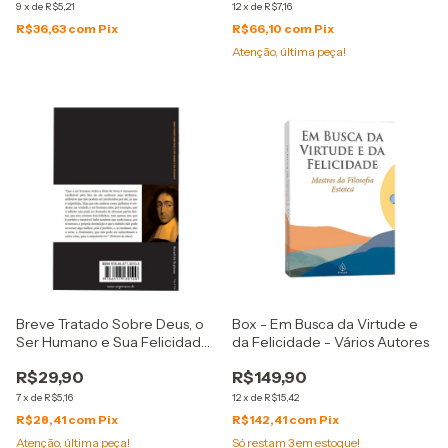
9
x
de
R$5,21
12
x
de
R$7,16
R$36,63
com
Pix
R$66,10
com
Pix
Atenção, última peça!
Breve Tratado Sobre Deus, o
Box - Em Busca da Virtude e
Ser Humano e Sua Felicidade
da Felicidade - Vários Autores
- Edição de Bolso - Baruch de
R$29,90
R$149,90
Espinosa
7
x
de
R$5,16
12
x
de
R$15,42
R$28,41
com
Pix
R$142,41
com
Pix
Atenção, última peça!
Só restam
3
em estoque!