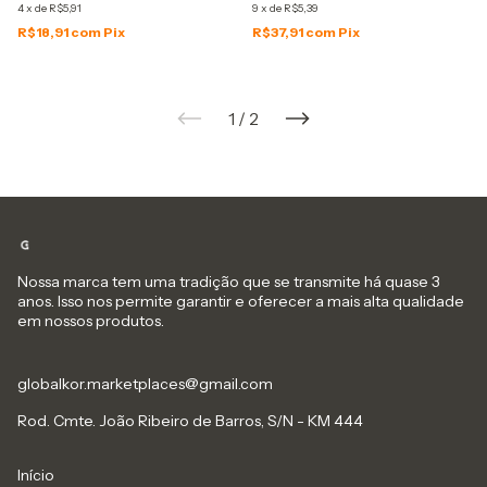
4
x
de
R$5,91
9
x
de
R$5,39
R$18,91
com
Pix
R$37,91
com
Pix
1
/
2
Nossa marca tem uma tradição que se transmite há quase 3
anos. Isso nos permite garantir e oferecer a mais alta qualidade
em nossos produtos.
globalkor.marketplaces@gmail.com
Rod. Cmte. João Ribeiro de Barros, S/N - KM 444
Início