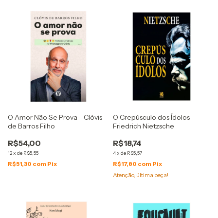
O Amor Não Se Prova - Clóvis
O Crepúsculo dos Ídolos -
de Barros Filho
Friedrich Nietzsche
R$54,00
R$18,74
12
x
de
R$5,55
4
x
de
R$5,57
R$51,30
com
Pix
R$17,80
com
Pix
Atenção, última peça!