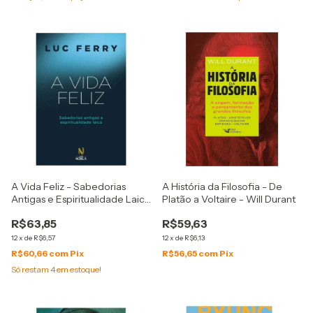
A Vida Feliz - Sabedorias
A História da Filosofia - De
Antigas e Espiritualidade Laica
Platão a Voltaire - Will Durant
- Luc Ferry
R$63,85
R$59,63
12
x
de
R$6,57
12
x
de
R$6,13
R$60,66
com
Pix
R$56,65
com
Pix
Só restam
4
em estoque!