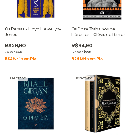
Os Persas - Lloyd Llewellyn-
Os Doze Trabalhos de
Jones
Hércules - Clóvis de Barros
Filho & Joel Jota
R$29,90
R$64,90
7
x
de
R$5,16
12
x
de
R$6,68
R$28,41
com
Pix
R$61,66
com
Pix
ESGOTADO
ESGOTADO