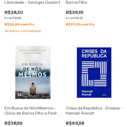
Liberdade - Georges Gusdorf
Barros Filho
R$28,30
R$39,19
6
x
de
R$5,68
9
x
de
R$5,29
R$26,89
com
Pix
R$37,23
com
Pix
Só restam
2
em estoque!
Em Busca de Nós Mesmos -
Crises da República - Ensaios -
Clóvis de Barros Filho e Pedro
Hannah Arendt
Calabrez
R$38,56
R$69,58