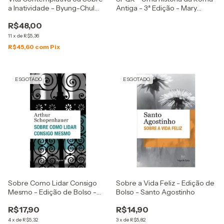
a Inatividade - Byung-Chul
Antiga - 3ª Edição - Mary
Han
Beard
R$48,00
11
x
de
R$5,36
R$45,60
com
Pix
ESGOTADO
ESGOTADO
Sobre Como Lidar Consigo
Sobre a Vida Feliz - Edição de
Mesmo - Edição de Bolso -
Bolso - Santo Agostinho
Arthur Schopenhauer
R$17,90
R$14,90
4
x
de
R$5,32
3
x
de
R$5,82