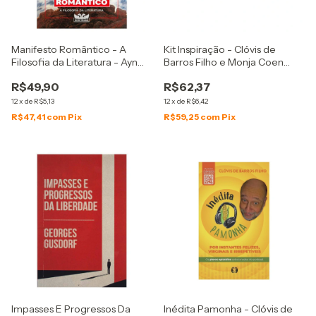
Manifesto Romântico - A
Kit Inspiração - Clóvis de
Filosofia da Literatura - Ayn
Barros Filho e Monja Coen
Rand
Roshi
R$49,90
R$62,37
12
x
de
R$5,13
12
x
de
R$6,42
R$47,41
com
Pix
R$59,25
com
Pix
Impasses E Progressos Da
Inédita Pamonha - Clóvis de