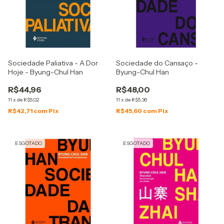
Sociedade Paliativa - A Dor
Sociedade do Cansaço -
Hoje - Byung-Chul Han
Byung-Chul Han
R$44,96
R$48,00
11
x
de
R$5,02
11
x
de
R$5,36
R$42,71
com
Pix
R$45,60
com
Pix
ESGOTADO
ESGOTADO