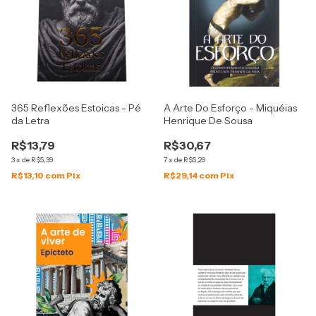
365 Reflexões Estoicas - Pé
A Arte Do Esforço - Miquéias
da Letra
Henrique De Sousa
R$13,79
R$30,67
3
x
de
R$5,39
7
x
de
R$5,29
R$13,10
com
Pix
R$29,14
com
Pix