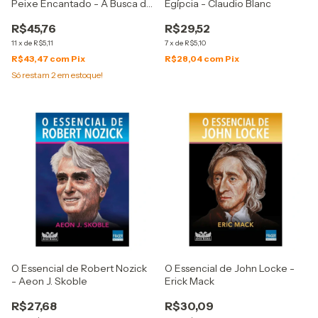
Peixe Encantado - A Busca da
Egípcia - Claudio Blanc
Justa Medida - Leonardo Boff
R$45,76
R$29,52
11
x
de
R$5,11
7
x
de
R$5,10
R$43,47
com
Pix
R$28,04
com
Pix
Só restam
2
em estoque!
O Essencial de Robert Nozick
O Essencial de John Locke -
- Aeon J. Skoble
Erick Mack
R$27,68
R$30,09