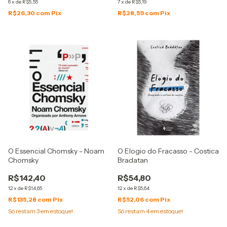
6
x
de
R$5,55
7
x
de
R$5,19
R$26,30
com
Pix
R$28,59
com
Pix
O Essencial Chomsky - Noam
O Elogio do Fracasso - Costica
Chomsky
Bradatan
R$142,40
R$54,80
12
x
de
R$14,65
12
x
de
R$5,64
R$135,28
com
Pix
R$52,06
com
Pix
Só restam
3
em estoque!
Só restam
4
em estoque!