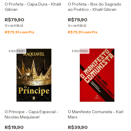
O Profeta - Capa Dura - Khalil
O Profeta - Box do Sagrado
Gibran
ao Poético - Khalil Gibran
R$79,90
R$79,90
12
x
de
R$8,22
12
x
de
R$8,22
R$75,91
com
Pix
R$75,91
com
Pix
ESGOTADO
ESGOTADO
O Príncipe - Capa Especial -
O Manifesto Comunista - Karl
Nicolau Maquíavel
Marx
R$19,90
R$39,90