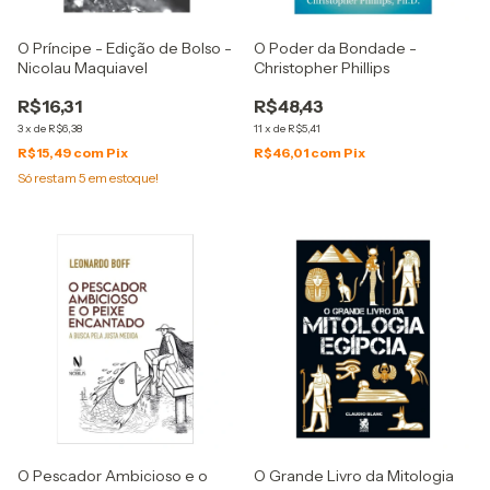
O Príncipe - Edição de Bolso -
O Poder da Bondade -
Nicolau Maquiavel
Christopher Phillips
R$16,31
R$48,43
3
x
de
R$6,38
11
x
de
R$5,41
R$15,49
com
Pix
R$46,01
com
Pix
Só restam
5
em estoque!
O Pescador Ambicioso e o
O Grande Livro da Mitologia