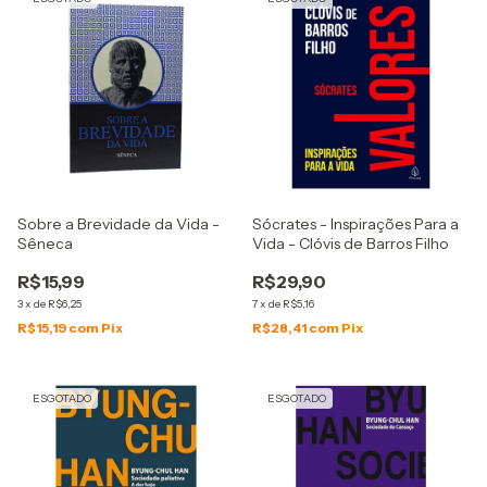
Sobre a Brevidade da Vida -
Sócrates - Inspirações Para a
Sêneca
Vida - Clóvis de Barros Filho
R$15,99
R$29,90
3
x
de
R$6,25
7
x
de
R$5,16
R$15,19
com
Pix
R$28,41
com
Pix
ESGOTADO
ESGOTADO