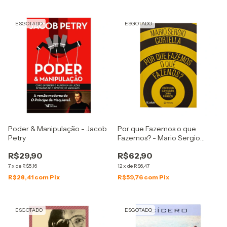
ESGOTADO
ESGOTADO
Poder & Manipulação - Jacob
Por que Fazemos o que
Petry
Fazemos? - Mario Sergio
Cortella
R$29,90
R$62,90
7
x
de
R$5,16
12
x
de
R$6,47
R$28,41
com
Pix
R$59,76
com
Pix
ESGOTADO
ESGOTADO