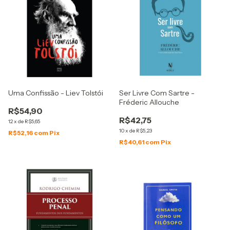
Uma Confissão - Liev Tolstói
Ser Livre Com Sartre -
Fréderic Allouche
R$54,90
R$42,75
12
x
de
R$5,65
10
x
de
R$5,23
R$52,16
com
Pix
R$40,61
com
Pix