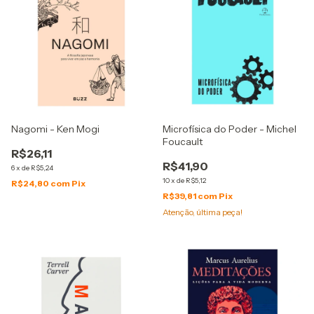
Nagomi - Ken Mogi
Microfísica do Poder - Michel
Foucault
R$26,11
R$41,90
6
x
de
R$5,24
10
x
de
R$5,12
R$24,80
com
Pix
R$39,81
com
Pix
Atenção, última peça!