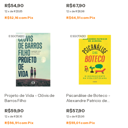
Smith
R$54,90
R$67,90
12
x
de
R$5,65
12
x
de
R$6,98
R$52,16
com
Pix
R$64,51
com
Pix
ESGOTADO
ESGOTADO
Projeto de Vida - Clóvis de
Psicanálise de Boteco -
Barros Filho
Alexandre Patricio de
Almeida
R$59,90
R$57,90
12
x
de
R$6,16
12
x
de
R$5,96
R$56,91
com
Pix
R$55,01
com
Pix