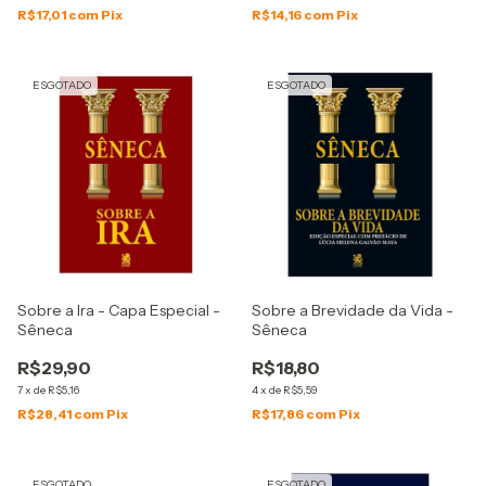
R$17,01
com
Pix
R$14,16
com
Pix
ESGOTADO
ESGOTADO
Sobre a Ira - Capa Especial -
Sobre a Brevidade da Vida -
Sêneca
Sêneca
R$29,90
R$18,80
7
x
de
R$5,16
4
x
de
R$5,59
R$28,41
com
Pix
R$17,86
com
Pix
ESGOTADO
ESGOTADO