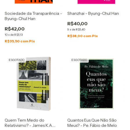
Sociedade da Transparência -
Shanzhai - Byung-Chul Han
Byung-Chul Han
R$40,00
R$42,00
9
x
de
R$5,40
10
x
de
R$5,13
R$38,00
com
Pix
R$39,90
com
Pix
ESGOTADO
ESGOTADO
Quem Tem Medo do
Quantos Eus Que Não São
Relativismo? - James K.A.
Meus? - Pe. Fábio de Melo