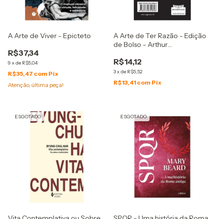
A Arte de Viver - Epicteto
A Arte de Ter Razão - Edição
de Bolso - Arthur
R$37,34
Schopenhauer
R$14,12
9
x
de
R$5,04
3
x
de
R$5,52
R$35,47
com
Pix
R$13,41
com
Pix
Atenção, última peça!
ESGOTADO
ESGOTADO
Vita Contemplativa ou Sobre
SPQR - Uma história da Roma