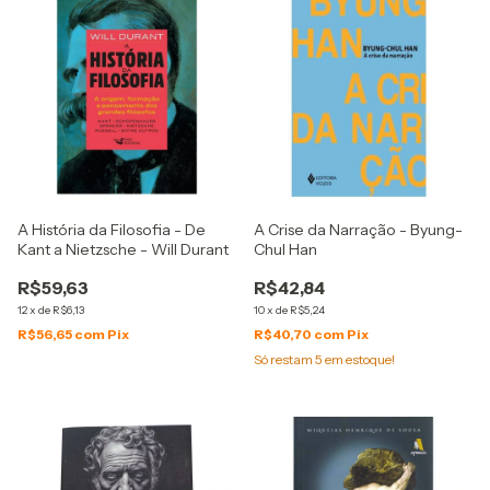
A História da Filosofia - De
A Crise da Narração - Byung-
Kant a Nietzsche - Will Durant
Chul Han
R$59,63
R$42,84
12
x
de
R$6,13
10
x
de
R$5,24
R$56,65
com
Pix
R$40,70
com
Pix
Só restam
5
em estoque!