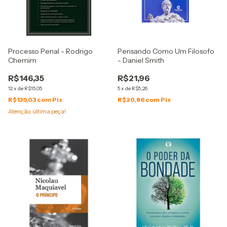
Processo Penal - Rodrigo
Pensando Como Um Filosofo
Chemim
- Daniel Smith
R$146,35
R$21,96
12
x
de
R$15,05
5
x
de
R$5,26
R$139,03
com
Pix
R$20,86
com
Pix
Atenção, última peça!