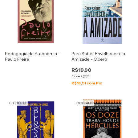
Pedagogia da Autonomia -
Para Saber Envelhecer e a
Paulo Freire
Amizade - Cícero
R$19,90
4
x
de
R$5,91
R$18,91
com
Pix
ESGOTADO
ESGOTADO