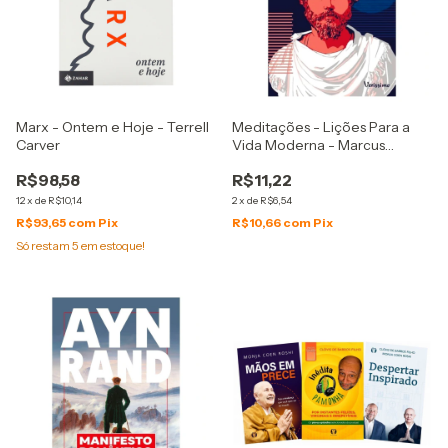
Marx - Ontem e Hoje - Terrell
Meditações - Lições Para a
Carver
Vida Moderna - Marcus
Aurelius
R$98,58
R$11,22
12
x
de
R$10,14
2
x
de
R$6,54
R$93,65
com
Pix
R$10,66
com
Pix
Só restam
5
em estoque!