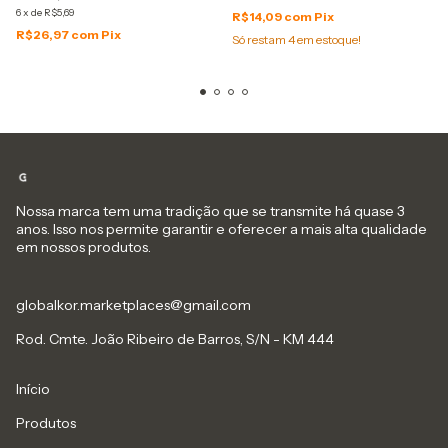
6
x
de
R$5,69
R$14,09
com
Pix
R$26,97
com
Pix
Só restam
4
em estoque!
Nossa marca tem uma tradição que se transmite há quase 3
anos. Isso nos permite garantir e oferecer a mais alta qualidade
em nossos produtos.
globalkor.marketplaces@gmail.com
Rod. Cmte. João Ribeiro de Barros, S/N - KM 444
Início
Produtos