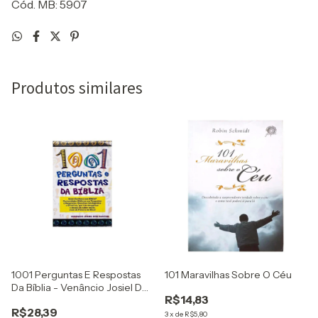
Cód. MB: 5907
Produtos similares
1001 Perguntas E Respostas
101 Maravilhas Sobre O Céu
Da Bíblia - Venâncio Josiel Dos
R$14,83
Santos
R$28,39
3
x
de
R$5,80