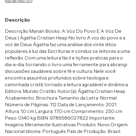
Não sei meu CEP
Descrição
Descrição Manah Books: A Voz Do Povo E A Voz De
Deus | Ágatha Cristian Heap No livro A voz do povo e a
voz de Deus Ágatha faz uma análise dos vinte ditos
populares à luz das Escrituras e conduz os leitores a uma
reflexão. Com uma leitura fácil e lições praticas para o
dia-a-dia, tornando o livro uma ferramente para abrangi
discussões saudáveis sobre fé e cultura. Nele você
encontra assuntos profundos sobre teologia e
caminhada cristã, tornado a leitura agradável e dinâmica.
Editora: Mundo Cristão Autor(a): Ágatha Cristian Heap
Acabamento: Brochura Tamanho da Letra: Normal
Número de Páginas: 112 Data de Lançamento: 2021
Altura: 1,0 cm Largura: 17,0 cm Comprimento: 23,0 cm
Peso: 0,140 kg ISBN: 9786586027822 Importante:
Imagens Meramente Ilustrativas Produto: Novo Origem:
Nacional Idioma: Português País de Produção: Brasil