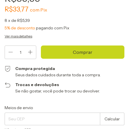
R$33,77
com
Pix
8
x de
R$5,39
5% de desconto
pagando com Pix
Ver mais detalhes
Compra protegida
Seus dados cuidados durante toda a compra.
Trocas e devoluções
Se não gostar, você pode trocar ou devolver.
Entregas para o CEP:
Alterar CEP
Meios de envio
Calcular