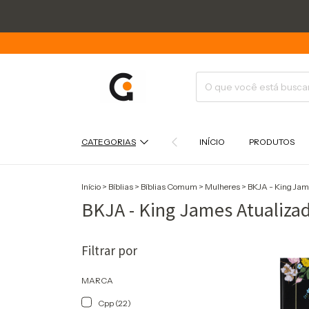
CATEGORIAS
INÍCIO
PRODUTOS
Início
>
Bíblias
>
Bíblias Comum
>
Mulheres
>
BKJA - King Jam
BKJA - King James Atualiza
Filtrar por
MARCA
Cpp (22)