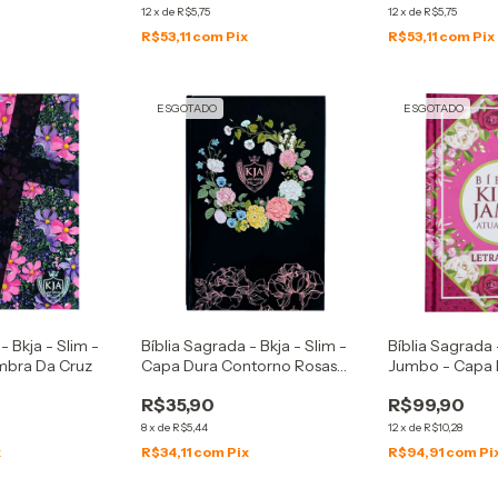
12
x
de
R$5,75
12
x
de
R$5,75
x
R$53,11
com
Pix
R$53,11
com
Pix
ESGOTADO
ESGOTADO
- Bkja - Slim -
Bíblia Sagrada - Bkja - Slim -
Bíblia Sagrada 
mbra Da Cruz
Capa Dura Contorno Rosas
Jumbo - Capa 
Preta
Geométrica
R$35,90
R$99,90
8
x
de
R$5,44
12
x
de
R$10,28
x
R$34,11
com
Pix
R$94,91
com
Pi