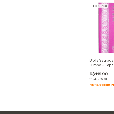
ESGOTADO
Bíblia Sagrada
Jumbo - Capa
R$119,90
12
x
de
R$12,33
R$113,91
com
P