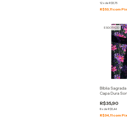
12
x
de
R$5,75
R$53,11
com
Pi
ESGOTADO
Bíblia Sagrada 
Capa Dura So
R$35,90
8
x
de
R$5,44
R$34,11
com
Pi