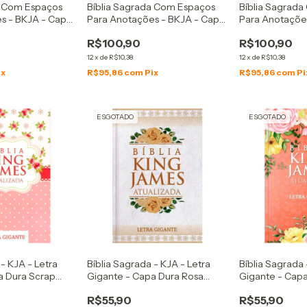
a Com Espaços
Bíblia Sagrada Com Espaços
Bíblia Sagrad
s - BKJA - Capa
Para Anotações - BKJA - Capa
Para Anotaçõe
bisco
Dura Contorno Rosas Preta
Dura Arranjo Fl
R$100,90
R$100,90
12
x
de
R$10,38
12
x
de
R$10,38
ix
R$95,86
com
Pix
R$95,86
com
Pi
ESGOTADO
ESGOTADO
 - KJA - Letra
Bíblia Sagrada - KJA - Letra
Bíblia Sagrada 
a Dura Scrap
Gigante - Capa Dura Rosa
Gigante - Cap
Vintage
R$55,90
R$55,90