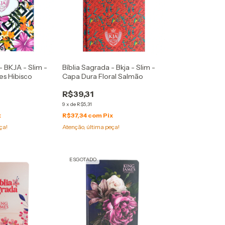
- BKJA - Slim -
Bíblia Sagrada - Bkja - Slim -
es Hibisco
Capa Dura Floral Salmão
R$39,31
9
x
de
R$5,31
x
R$37,34
com
Pix
ça!
Atenção, última peça!
ESGOTADO