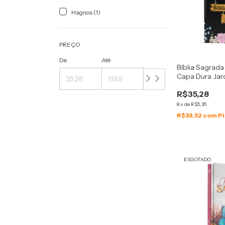
Hagnos (1)
PREÇO
De
Até
Bíblia Sagrada
Capa Dura Jar
R$35,28
8
x
de
R$5,35
R$33,52
com
Pi
ESGOTADO