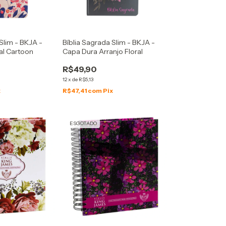
Slim - BKJA -
Bíblia Sagrada Slim - BKJA -
al Cartoon
Capa Dura Arranjo Floral
R$49,90
12
x
de
R$5,13
x
R$47,41
com
Pix
ESGOTADO