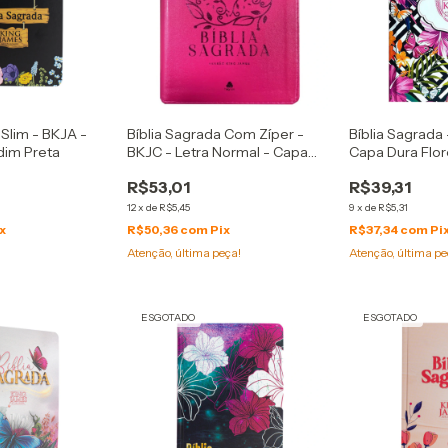
 Slim - BKJA -
Bíblia Sagrada Com Zíper -
Bíblia Sagrada 
dim Preta
BKJC - Letra Normal - Capa
Capa Dura Flor
Luxo Rosa
R$53,01
R$39,31
12
x
de
R$5,45
9
x
de
R$5,31
x
R$50,36
com
Pix
R$37,34
com
Pi
Atenção, última peça!
Atenção, última pe
ESGOTADO
ESGOTADO