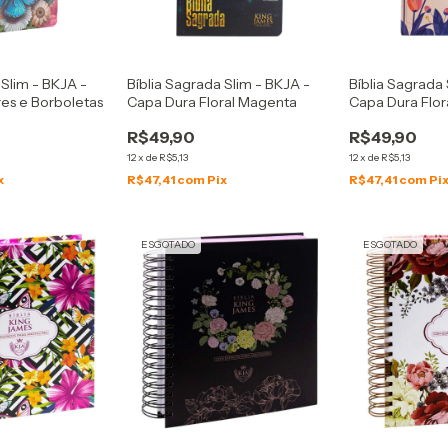
 Slim - BKJA -
Bíblia Sagrada Slim - BKJA -
Bíblia Sagrada 
res e Borboletas
Capa Dura Floral Magenta
Capa Dura Flor
R$49,90
R$49,90
12
x
de
R$5,13
12
x
de
R$5,13
x
R$47,41
com
Pix
R$47,41
com
Pi
ESGOTADO
ESGOTADO