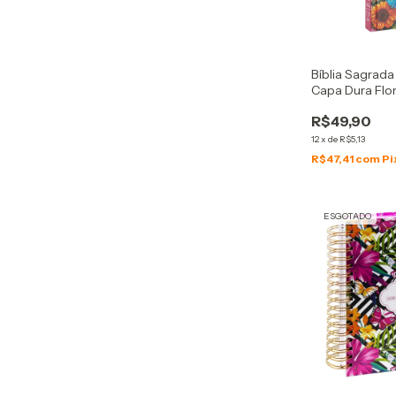
Bíblia Sagrada
Capa Dura Flo
R$49,90
12
x
de
R$5,13
R$47,41
com
Pi
ESGOTADO