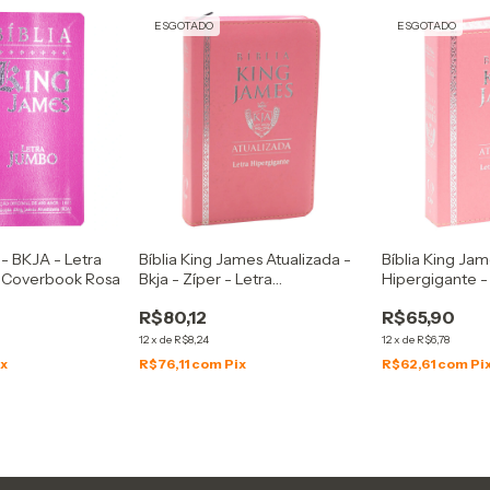
ESGOTADO
ESGOTADO
 - BKJA - Letra
Bíblia King James Atualizada -
Bíblia King Jam
 Coverbook Rosa
Bkja - Zíper - Letra
Hipergigante -
Hipergigante - Capa Pu Rosa
Rosa
R$80,12
R$65,90
12
x
de
R$8,24
12
x
de
R$6,78
ix
R$76,11
com
Pix
R$62,61
com
Pi