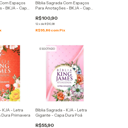
a Com Espaços
Bíblia Sagrada Com Espaços
s - BKJA - Capa
Para Anotações - BKJA - Capa
ores
Dura Sombra Da Cruz
R$100,90
12
x
de
R$10,38
x
R$95,86
com
Pix
ESGOTADO
- KJA - Letra
Bíblia Sagrada - KJA - Letra
a Dura Primavera
Gigante - Capa Dura Poá
R$55,90