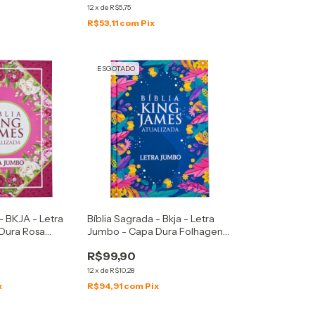
12
x
de
R$5,75
R$53,11
com
Pix
ESGOTADO
- BKJA - Letra
Bíblia Sagrada - Bkja - Letra
Dura Rosa
Jumbo - Capa Dura Folhagens
Azul
R$99,90
12
x
de
R$10,28
x
R$94,91
com
Pix