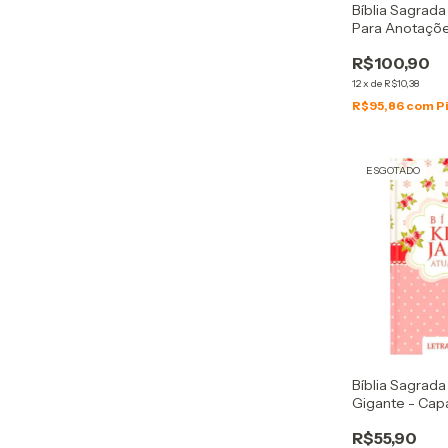
Bíblia Sagrad
Para Anotaçõe
Dura Flores Hi
R$100,90
12
x
de
R$10,38
R$95,86
com
P
ESGOTADO
Bíblia Sagrada
Gigante - Cap
Book
R$55,90