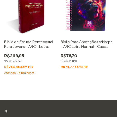
Bíblia de Estudo Pentecostal
Bíblia Para Anotações c/Harpa
Para Jovens - ARC - Letra
- ARC Letra Normal - Capa
Normal - Capa Luxo
Espiral Leão Nebulosa
R$269,95
R$78,70
12
x
de
R$27,77
12
x
de
R$8,10
R$256,45
com
Pix
R$74,77
com
Pix
Atenção, última peça!