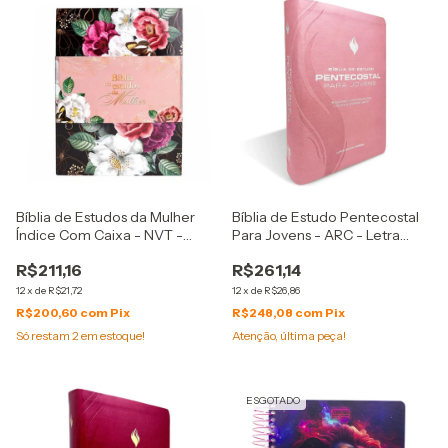
Bíblia de Estudos da Mulher
Bíblia de Estudo Pentecostal
Índice Com Caixa - NVT -
Para Jovens - ARC - Letra
Capa Couro Soft Preta
Normal - Capa Luxo Rosa
R$211,16
R$261,14
12
x
de
R$21,72
12
x
de
R$26,86
R$200,60
com
Pix
R$248,08
com
Pix
Só restam
2
em estoque!
Atenção, última peça!
ESGOTADO