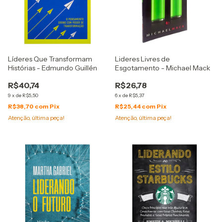
Líderes Que Transformam
Lideres Livres de
Histórias - Edmundo Guillén
Esgotamento - Michael Mack
R$40,74
R$26,78
9
x
de
R$5,50
6
x
de
R$5,37
R$38,70
com
Pix
R$25,44
com
Pix
Atenção, última peça!
Atenção, última peça!