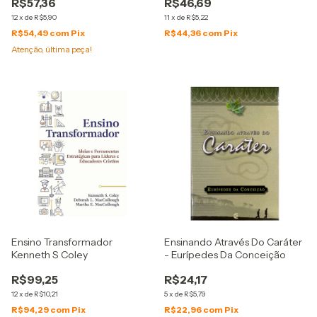
R$57,36
R$46,69
12
x
de
R$5,90
11
x
de
R$5,22
R$54,49
com
Pix
R$44,36
com
Pix
Atenção, última peça!
Ensino Transformador
Ensinando Através Do Caráter
Kenneth S Coley
- Eurípedes Da Conceição
R$99,25
R$24,17
12
x
de
R$10,21
5
x
de
R$5,79
R$94,29
com
Pix
R$22,96
com
Pix