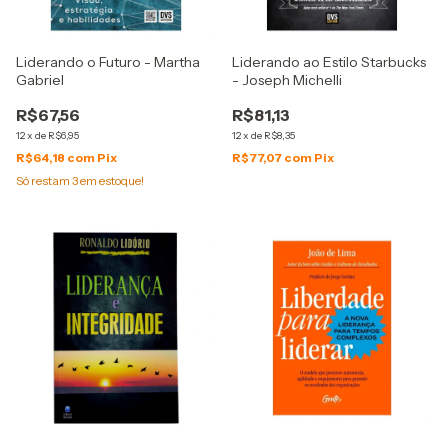
Liderando o Futuro - Martha
Liderando ao Estilo Starbucks
Gabriel
- Joseph Michelli
R$67,56
R$81,13
12
x
de
R$6,95
12
x
de
R$8,35
R$64,18
com
Pix
R$77,07
com
Pix
Só restam
3
em estoque!