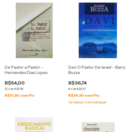
De Pastor a Pastor -
Davi O Pastor De Israel - Barry
Hernandes Dias Lopes
Buzza
R$54,00
R$36,74
12
x
de
R$5,55
8
x
de
R$5,57
R$51,30
com
Pix
R$34,90
com
Pix
Só restam
2
em estoque!