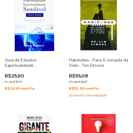
Guia de Estudos
Habitudes - Para A Jornada da
Espiritualidade
Vida - Tim Elmore
Emocionalmente Saudável -
R$25,90
R$55,08
Peter Scazzero
6
x
de
R$5,19
12
x
de
R$5,67
R$24,61
com
Pix
R$52,33
com
Pix
Só restam
3
em estoque!