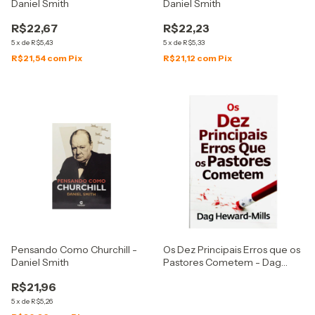
Daniel Smith
Daniel Smith
R$22,67
R$22,23
5
x
de
R$5,43
5
x
de
R$5,33
R$21,54
com
Pix
R$21,12
com
Pix
Pensando Como Churchill -
Os Dez Principais Erros que os
Daniel Smith
Pastores Cometem - Dag
Heward-Mills
R$21,96
5
x
de
R$5,26