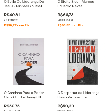
O Estilo De Liderança De
O Efeito Zico - Marcos
Jesus - Michael Youssef
Eduardo Neves
R$40,81
R$66,73
9
x
de
R$5,51
12
x
de
R$6,86
R$38,77
com
Pix
R$63,39
com
Pix
O Caminho Para o Poder -
O Despertar da Liderança -
Carla Chud e Danny Silk
Flavio Valvassoura
R$50,75
R$50,29
12
x
de
R$5,22
12
x
de
R$5,17