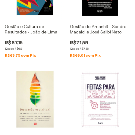
Gestão e Cultura de
Gestão do Amanhã - Sandro
Resultados - João de Lima
Magaldi e José Salibi Neto
R$67,15
R$71,59
12
x
de
R$6,91
12
x
de
R$7,36
R$63,79
com
Pix
R$68,01
com
Pix