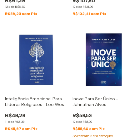
R$61,29
R$107,80
12
x
de
R$6,30
12
x
de
R$11,09
R$58,23
com
Pix
R$102,41
com
Pix
Inteligência Emocional Para
Inove Para Ser Único -
Líderes Religiosos - Lee West
Johnathan Alves
John, Roy M. Oswald e Nadyne
R$48,28
R$58,53
Guzmán
11
x
de
R$5,39
12
x
de
R$6,02
R$45,87
com
Pix
R$55,60
com
Pix
Só restam
2
em estoque!