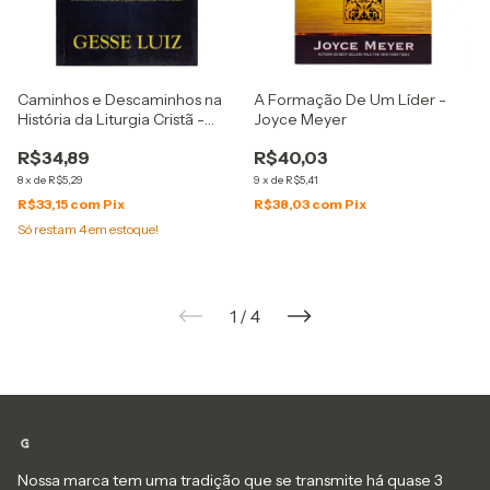
Caminhos e Descaminhos na
A Formação De Um Líder -
História da Liturgia Cristã -
Joyce Meyer
Gesse Luiz
R$34,89
R$40,03
8
x
de
R$5,29
9
x
de
R$5,41
R$33,15
com
Pix
R$38,03
com
Pix
Só restam
4
em estoque!
1
/
4
Nossa marca tem uma tradição que se transmite há quase 3