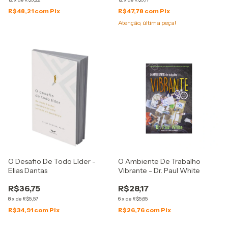
R$48,21
com
Pix
R$47,78
com
Pix
Atenção, última peça!
O Desafio De Todo Líder -
O Ambiente De Trabalho
Elias Dantas
Vibrante - Dr. Paul White
R$36,75
R$28,17
8
x
de
R$5,57
6
x
de
R$5,65
R$34,91
com
Pix
R$26,76
com
Pix