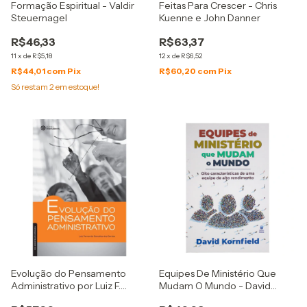
Formação Espiritual - Valdir
Feitas Para Crescer - Chris
Steuernagel
Kuenne e John Danner
R$46,33
R$63,37
11
x
de
R$5,18
12
x
de
R$6,52
R$44,01
com
Pix
R$60,20
com
Pix
Só restam
2
em estoque!
Evolução do Pensamento
Equipes De Ministério Que
Administrativo por Luiz F.
Mudam O Mundo - David
Barcellos
Kornfield