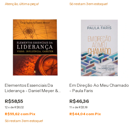
Atenção, última peça!
Só restam
3
em estoque!
Elementos Essenciais Da
Em Direção Ao Meu Chamado
Liderança - Daniel Meyer &
- Paula Faris
Greg Ogden
R$58,55
R$46,36
12
x
de
R$6,02
11
x
de
R$5,18
R$55,62
com
Pix
R$44,04
com
Pix
Só restam
3
em estoque!