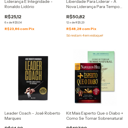
Liderança E Integridade -
Liberdade Para Liderar - A
Ronaldo Lidório
Nova Liderança Para Tempos
Complexos - João de Lima
R$25,12
R$50,82
6
x
de
R$5,04
12
x
de
R$5,23
R$23,86
com
Pix
R$48,28
com
Pix
Só restam
4
em estoque!
Leader Coach - José Roberto
Kit Mais Esperto Que o Diabo +
Marques
Como Se Tornar Sobrenatural