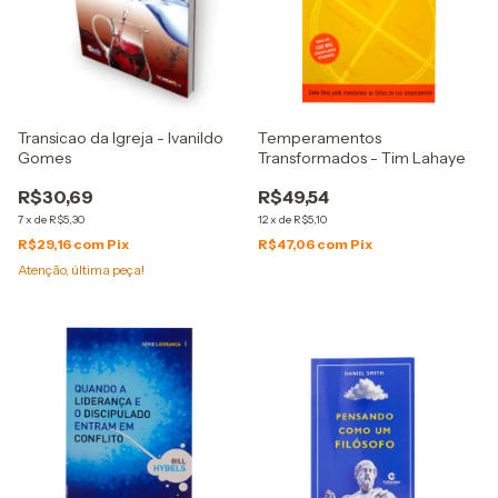
Transicao da Igreja - Ivanildo
Temperamentos
Gomes
Transformados - Tim Lahaye
R$30,69
R$49,54
7
x
de
R$5,30
12
x
de
R$5,10
R$29,16
com
Pix
R$47,06
com
Pix
Atenção, última peça!