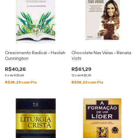
Crescimento Radical - Havilah
Chocolate Nas Veias - Renata
Cunnington
Vichi
R$40,26
R$61,29
9
x
de
R$5,44
12
x
de
R$6,30
R$38,25
com
Pix
R$58,23
com
Pix