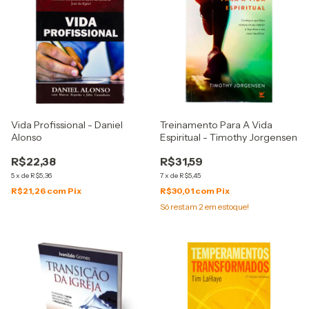
Vida Profissional - Daniel
Treinamento Para A Vida
Alonso
Espiritual - Timothy Jorgensen
R$22,38
R$31,59
5
x
de
R$5,36
7
x
de
R$5,45
R$21,26
com
Pix
R$30,01
com
Pix
Só restam
2
em estoque!