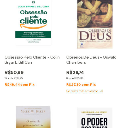
Obsessão Pelo Cliente - Colin
Obreiros De Deus - Oswald
Bryar E Bill Carr
Chambers
R$50,99
R$28,74
12
x
de
R$5,25
6
x
de
R$5,76
R$48,44
com
Pix
R$27,30
com
Pix
Só restam
5
em estoque!