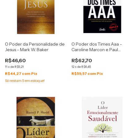
O Poder da Personalidade de
O Poder dos Times Aaa -
Jesus - Mark W. Baker
Caroline Marcon e Paul
O’Doherty
R$46,60
R$62,70
11
x
de
R$5,21
12
x
de
R$6,45
R$44,27
com
Pix
R$59,57
com
Pix
Só restam
5
em estoque!