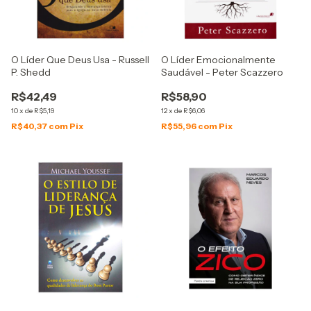
O Líder Que Deus Usa - Russell
O Líder Emocionalmente
P. Shedd
Saudável - Peter Scazzero
R$42,49
R$58,90
10
x
de
R$5,19
12
x
de
R$6,06
R$40,37
com
Pix
R$55,96
com
Pix