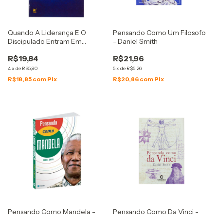
Quando A Liderança E O
Pensando Como Um Filosofo
Discipulado Entram Em
- Daniel Smith
Conflito
R$19,84
R$21,96
4
x
de
R$5,90
5
x
de
R$5,26
R$18,85
com
Pix
R$20,86
com
Pix
Pensando Como Mandela -
Pensando Como Da Vinci -