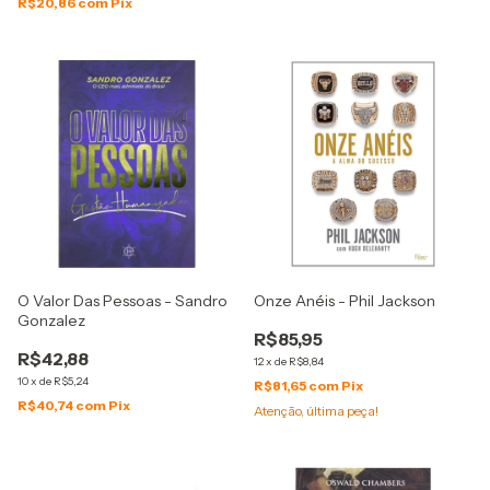
R$20,86
com
Pix
O Valor Das Pessoas - Sandro
Onze Anéis - Phil Jackson
Gonzalez
R$85,95
R$42,88
12
x
de
R$8,84
10
x
de
R$5,24
R$81,65
com
Pix
R$40,74
com
Pix
Atenção, última peça!