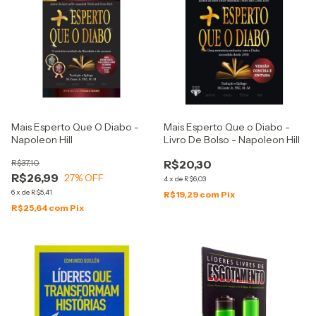
Mais Esperto Que O Diabo -
Mais Esperto Que o Diabo -
Napoleon Hill
Livro De Bolso - Napoleon Hill
R$37,10
R$20,30
R$26,99
27
% OFF
4
x
de
R$6,03
6
x
de
R$5,41
R$19,29
com
Pix
R$25,64
com
Pix