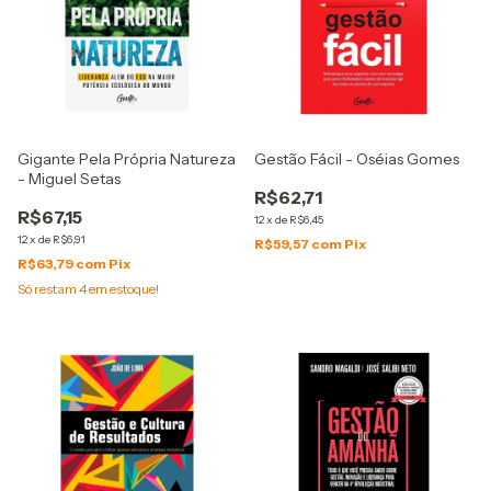
Gigante Pela Própria Natureza
Gestão Fácil - Oséias Gomes
- Miguel Setas
R$62,71
R$67,15
12
x
de
R$6,45
12
x
de
R$6,91
R$59,57
com
Pix
R$63,79
com
Pix
Só restam
4
em estoque!