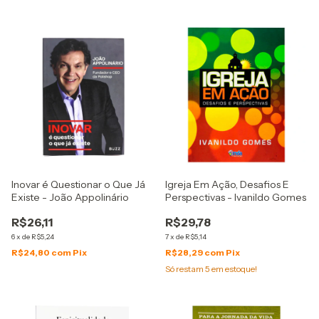
Inovar é Questionar o Que Já
Igreja Em Ação, Desafios E
Existe - João Appolinário
Perspectivas - Ivanildo Gomes
R$26,11
R$29,78
6
x
de
R$5,24
7
x
de
R$5,14
R$24,80
com
Pix
R$28,29
com
Pix
Só restam
5
em estoque!