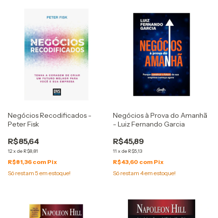
Negócios Recodificados -
Negócios à Prova do Amanhã
Peter Fisk
- Luiz Fernando Garcia
R$85,64
R$45,89
12
x
de
R$8,81
11
x
de
R$5,13
R$81,36
com
Pix
R$43,60
com
Pix
Só restam
5
em estoque!
Só restam
4
em estoque!