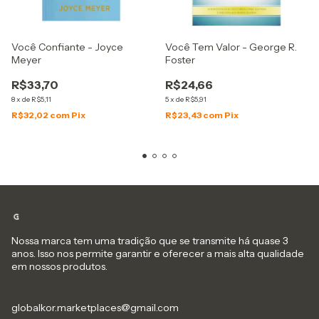
Você Confiante - Joyce
Você Tem Valor - George R.
Meyer
Foster
R$33,70
R$24,66
8
x
de
R$5,11
5
x
de
R$5,91
R$32,02
com
Pix
R$23,43
com
Pix
Nossa marca tem uma tradição que se transmite há quase 3
anos. Isso nos permite garantir e oferecer a mais alta qualidade
em nossos produtos.
globalkor.marketplaces@gmail.com