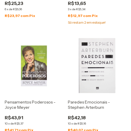
R$25,23
R$13,65
6
x
de
R$5,06
3
x
de
R$5,34
R$23,97
com
Pix
R$12,97
com
Pix
Só restam
2
em estoque!
Pensamentos Poderosos -
Paredes Emocionais -
Joyce Meyer
Stephen Arterburn
R$43,91
R$42,18
10
x
de
R$5,37
10
x
de
R$5,16
R$41,71
com
Pix
R$40,07
com
Pix