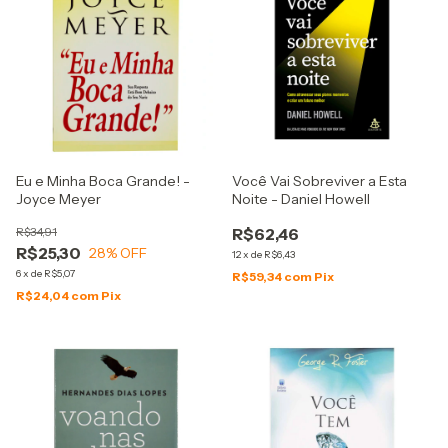
Eu e Minha Boca Grande! -
Você Vai Sobreviver a Esta
Joyce Meyer
Noite - Daniel Howell
R$34,91
R$62,46
R$25,30
28
% OFF
12
x
de
R$6,43
6
x
de
R$5,07
R$59,34
com
Pix
R$24,04
com
Pix