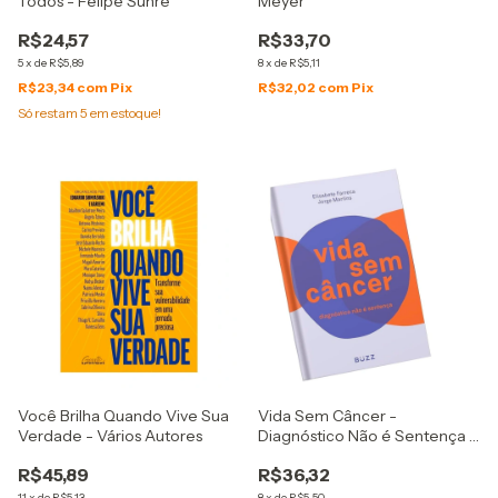
Todos - Felipe Suhre
Meyer
R$24,57
R$33,70
5
x
de
R$5,89
8
x
de
R$5,11
R$23,34
com
Pix
R$32,02
com
Pix
Só restam
5
em estoque!
Você Brilha Quando Vive Sua
Vida Sem Câncer -
Verdade - Vários Autores
Diagnóstico Não é Sentença -
Elisabete Farreca e Jorge
R$45,89
R$36,32
Martins
11
x
de
R$5,13
8
x
de
R$5,50