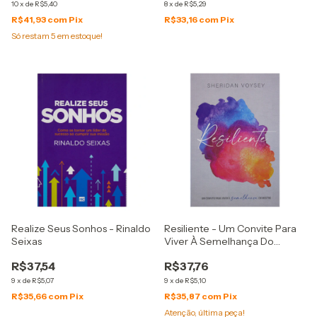
10
x
de
R$5,40
8
x
de
R$5,29
R$41,93
com
Pix
R$33,16
com
Pix
Só restam
5
em estoque!
Realize Seus Sonhos - Rinaldo
Resiliente - Um Convite Para
Seixas
Viver À Semelhança Do
Mestre - Sheridan Voysey
R$37,54
R$37,76
9
x
de
R$5,07
9
x
de
R$5,10
R$35,66
com
Pix
R$35,87
com
Pix
Atenção, última peça!