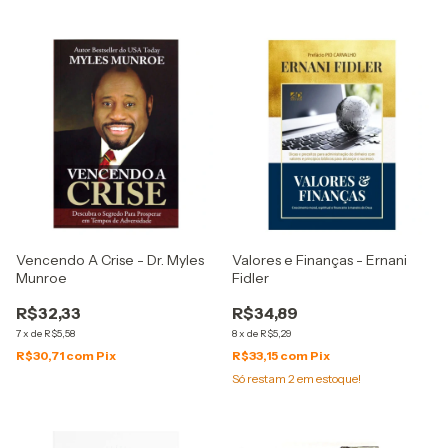
Vencendo A Crise - Dr. Myles
Valores e Finanças - Ernani
Munroe
Fidler
R$32,33
R$34,89
7
x
de
R$5,58
8
x
de
R$5,29
R$30,71
com
Pix
R$33,15
com
Pix
Só restam
2
em estoque!