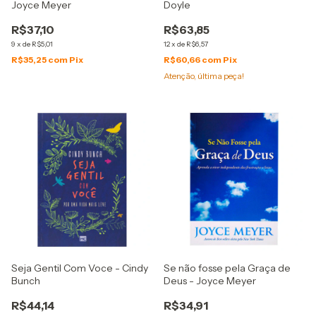
Joyce Meyer
Doyle
R$37,10
R$63,85
9
x
de
R$5,01
12
x
de
R$6,57
R$35,25
com
Pix
R$60,66
com
Pix
Atenção, última peça!
Seja Gentil Com Voce - Cindy
Se não fosse pela Graça de
Bunch
Deus - Joyce Meyer
R$44,14
R$34,91