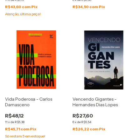
R$43,60
com
Pix
R$34,50
com
Pix
Atenção, última peça!
Vida Poderosa - Carlos
Vencendo Gigantes -
Damasceno
Hernandes Dias Lopes
R$48,12
R$27,60
11
x
de
R$5,38
6
x
de
R$5,54
R$45,71
com
Pix
R$26,22
com
Pix
Só restam
5
em estoque!