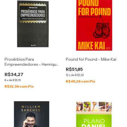
Provérbios Para
Pound for Pound - Mike Kai
Empreendedores - Henrique
R$51,85
Lima
R$34,27
12
x
de
R$5,33
8
x
de
R$5,19
R$49,26
com
Pix
R$32,56
com
Pix