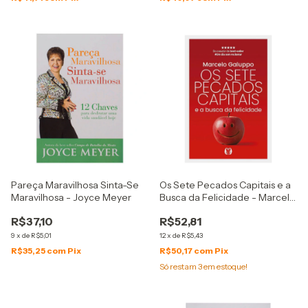
Pareça Maravilhosa Sinta-Se
Os Sete Pecados Capitais e a
Maravilhosa - Joyce Meyer
Busca da Felicidade - Marcelo
Galuppo
R$37,10
R$52,81
9
x
de
R$5,01
12
x
de
R$5,43
R$35,25
com
Pix
R$50,17
com
Pix
Só restam
3
em estoque!