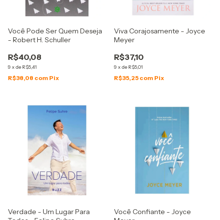
Você Pode Ser Quem Deseja
Viva Corajosamente - Joyce
- Robert H. Schuller
Meyer
R$40,08
R$37,10
9
x
de
R$5,41
9
x
de
R$5,01
R$38,08
com
Pix
R$35,25
com
Pix
Verdade - Um Lugar Para
Você Confiante - Joyce