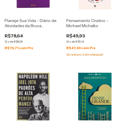
Planeje Sua Vida - Diário de
Pensamento Criativo -
Atividades da Bruxa
Michael Michalko
Empreendedora - Paula
R$78,64
R$49,93
Abreu
12
x
de
R$8,09
12
x
de
R$5,14
R$74,71
com
Pix
R$47,43
com
Pix
Só restam
2
em estoque!