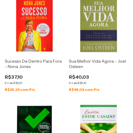
Sucesso De Dentro Para Fora
Sua Melhor Vida Agora - Joel
- Nona Jones
Osteen
R$37,10
R$40,03
9
x
de
R$5,01
9
x
de
R$5,41
R$35,25
com
Pix
R$38,03
com
Pix