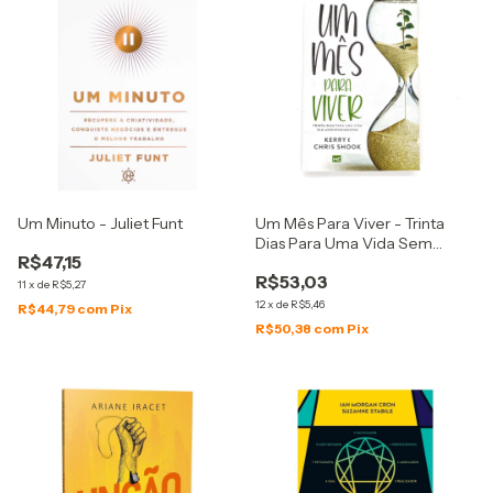
Um Minuto - Juliet Funt
Um Mês Para Viver - Trinta
Dias Para Uma Vida Sem
R$47,15
Arrependimentos - Kerry
R$53,03
Shook e Chris Shook
11
x
de
R$5,27
12
x
de
R$5,46
R$44,79
com
Pix
R$50,38
com
Pix