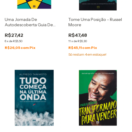
Uma Jornada De
Tome Uma Posição - Russel
Autodescoberta Guia De
Moore
Estudo - Ian Morgan Cron E
R$27,42
R$47,48
Suzanne Stabile
6
x
de
R$5,50
11
x
de
R$5,30
R$26,05
com
Pix
R$45,11
com
Pix
Só restam
4
em estoque!