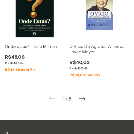
Onde estas? - Tulio Milman
O Vício De Agradar A Todos -
Joyce Meyer
R$48,06
R$40,03
11
x
de
R$5,37
9
x
de
R$5,41
R$45,66
com
Pix
R$38,03
com
Pix
1
/
8