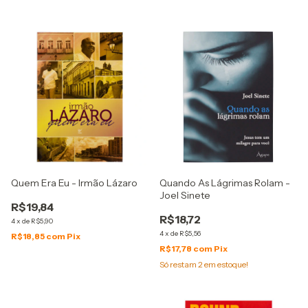
Quem Era Eu - Irmão Lázaro
Quando As Lágrimas Rolam -
Joel Sinete
R$19,84
R$18,72
4
x
de
R$5,90
4
x
de
R$5,56
R$18,85
com
Pix
R$17,78
com
Pix
Só restam
2
em estoque!