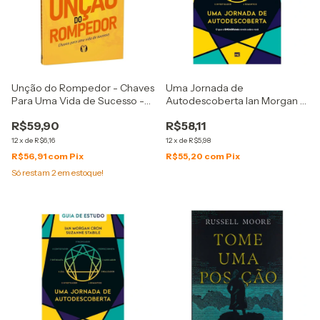
Unção do Rompedor - Chaves
Uma Jornada de
Para Uma Vida de Sucesso -
Autodescoberta Ian Morgan E
Ariane Iracet
Suzanne Stabile
R$59,90
R$58,11
12
x
de
R$6,16
12
x
de
R$5,98
R$56,91
com
Pix
R$55,20
com
Pix
Só restam
2
em estoque!