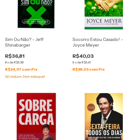
Sim Ou Não? - Jeff
Socorro Estou Casado! -
Shinabarger
Joyce Meyer
R$36,81
R$40,03
8
x
de
R$5,58
9
x
de
R$5,41
R$34,97
com
Pix
R$38,03
com
Pix
Só restam
3
em estoque!