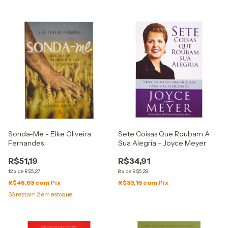
Sonda-Me - Elke Oliveira
Sete Coisas Que Roubam A
Fernandes
Sua Alegria - Joyce Meyer
R$51,19
R$34,91
12
x
de
R$5,27
8
x
de
R$5,29
R$48,63
com
Pix
R$33,16
com
Pix
Só restam
2
em estoque!