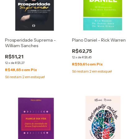
Prosperidade Suprema -
Plano Daniel - Rick Warren
William Sanches
R$62,75
R$51,21
12
x
de
R$6,45
12
x
de
R$5,27
R$59,61
com
Pix
R$48,65
com
Pix
Só restam
2
em estoque!
Só restam
2
em estoque!