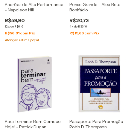
Padrões de Alta Performance
Pense Grande - Alex Brito
- Napoleon Hill
Bonifácio
R$59,90
R$20,73
12
x
de
R$6,16
4
x
de
R$6,16
R$56,91
com
Pix
R$19,69
com
Pix
Atenção, última peça!
Para Terminar Bem Comece
Passaporte Para Promoção -
Hoje! - Patrick Dugan
Robb D. Thompson