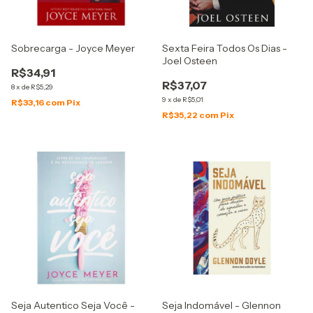
Sobrecarga - Joyce Meyer
Sexta Feira Todos Os Dias -
Joel Osteen
R$34,91
R$37,07
8
x
de
R$5,29
9
x
de
R$5,01
R$33,16
com
Pix
R$35,22
com
Pix
Seja Autentico Seja Você -
Seja Indomável - Glennon