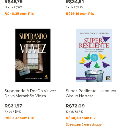
R$48,79
R$34,91
12
x
de
R$5,02
8
x
de
R$5,29
R$46,35
com
Pix
R$33,16
com
Pix
Superando A Dor Da Viuvez -
Super-Resiliente - Jacques
Dalva Maranhão Vieira
Giraud Herrera
R$31,97
R$72,09
7
x
de
R$5,52
12
x
de
R$7,42
R$30,37
com
Pix
R$68,49
com
Pix
Só restam
2
em estoque!