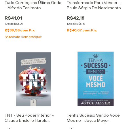
Tudo Começa na Última Onda
Transformado Para Vencer -
- Alfredo Tanimoto
Paulo Sérgio Do Nascimento
R$41,01
R$42,18
10
x
de
R$5,01
10
x
de
R$5,16
R$38,96
com
Pix
R$40,07
com
Pix
Só restam
4
em estoque!
TNT - Seu Poder Interior -
Tenha Sucesso Sendo Você
Claude Bristol e Harold
Mesmo - Joyce Meyer
Sherman