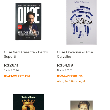
Ouse Ser Diferente - Pedro
Ouse Governar - Dirce
Superti
Carvalho
R$26,11
R$54,99
6
x
de
R$5,24
12
x
de
R$5,66
R$24,80
com
Pix
R$52,24
com
Pix
Atenção, última peça!