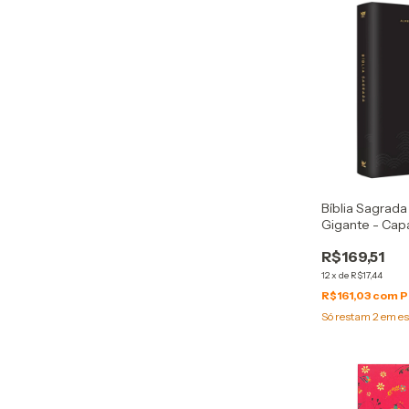
Bíblia Sagrada
Gigante - Cap
Âncora
R$169,51
12
x
de
R$17,44
R$161,03
com
P
Só restam
2
em es