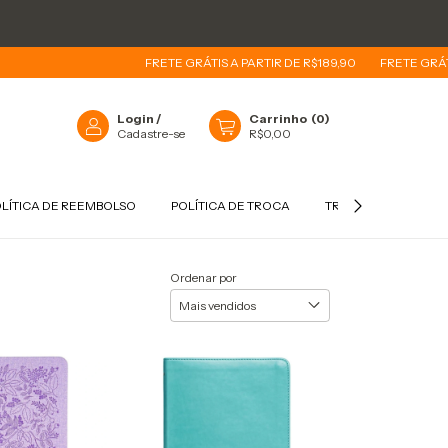
FRETE GRÁTIS A PARTIR DE R$189,90
FRETE GRÁTIS A PARTIR
Login
/
Carrinho
(
0
)
Cadastre-se
R$0,00
LÍTICA DE REEMBOLSO
POLÍTICA DE TROCA
TROCAS E DEVOLUÇ
Ordenar por