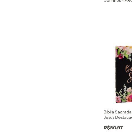
Corinhos - AR
Flores e Folha
Bíblia Sagrada
Jesus Destaca
Dura Floresta
R$50,97