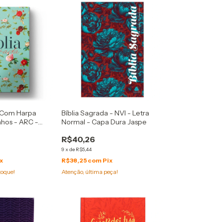
a Com Harpa
Bíblia Sagrada - NVI - Letra
nhos - ARC -
Normal - Capa Dura Jaspe
 Capa Dura
R$40,26
po Áqua
9
x
de
R$5,44
x
R$38,25
com
Pix
toque!
Atenção, última peça!