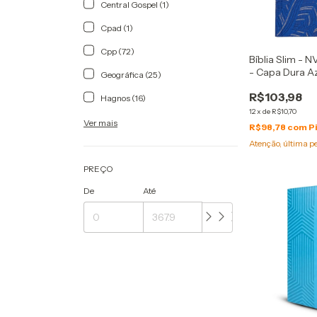
Central Gospel (1)
Cpad (1)
Cpp (72)
Bíblia Slim - N
- Capa Dura Az
Geográfica (25)
R$103,98
Hagnos (16)
12
x
de
R$10,70
Ver mais
R$98,78
com
P
Atenção, última p
PREÇO
De
Até