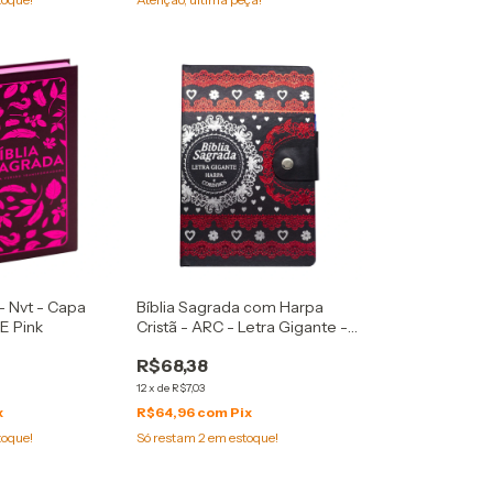
- Nvt - Capa
Bíblia Sagrada com Harpa
E Pink
Cristã - ARC - Letra Gigante -
Capa PU Preta
R$68,38
12
x
de
R$7,03
x
R$64,96
com
Pix
toque!
Só restam
2
em estoque!