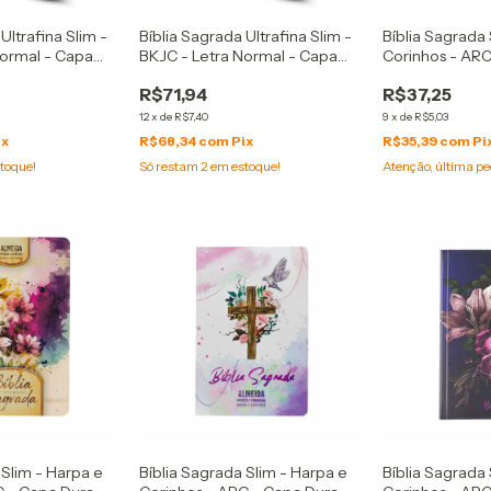
Ultrafina Slim -
Bíblia Sagrada Ultrafina Slim -
Bíblia Sagrada 
Normal - Capa
BKJC - Letra Normal - Capa
Corinhos - ARC
a
Luxo Lilás
Jardim Preta
R$71,94
R$37,25
12
x
de
R$7,40
9
x
de
R$5,03
ix
R$68,34
com
Pix
R$35,39
com
Pi
toque!
Só restam
2
em estoque!
Atenção, última pe
 Slim - Harpa e
Bíblia Sagrada Slim - Harpa e
Bíblia Sagrada 