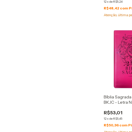
12
x
de
R$5,24
R$48,42
com
P
Atenção, última p
Bíblia Sagrada
BKJC - Letra 
Luxo Rosa
R$53,01
12
x
de
R$5,45
R$50,36
com
P
Atenção, última p