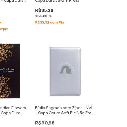
 - Capa Dura
Capa Dura Jardim Preta
R$35,28
8
x
de
R$5,35
x
R$33,52
com
Pix
toque!
Indian Flowers
Bíblia Sagrada com Zíper - NVI
 Capa Dura
- Capa Couro Soft Ele Não Está
a Normal
Mais Aqui Cinza
R$90,98