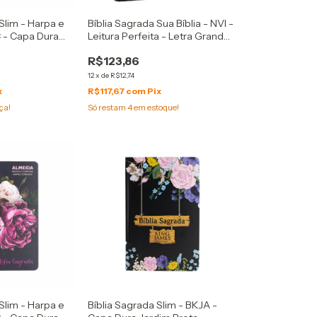
Slim - Harpa e
Bíblia Sagrada Sua Bíblia - NVI -
 - Capa Dura
Leitura Perfeita - Letra Grande
- Capa Couro Soft Rosas
R$123,86
12
x
de
R$12,74
x
R$117,67
com
Pix
ça!
Só restam
4
em estoque!
Slim - Harpa e
Bíblia Sagrada Slim - BKJA -