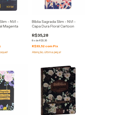
Slim - NVI -
Bíblia Sagrada Slim - NVI -
ral Magenta
Capa Dura Floral Cartoon
R$35,28
8
x
de
R$5,35
x
R$33,52
com
Pix
toque!
Atenção, última peça!