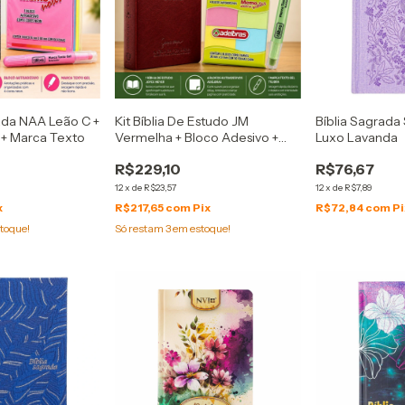
rada NAA Leão C +
Kit Bíblia De Estudo JM
Bíblia Sagrada
 + Marca Texto
Vermelha + Bloco Adesivo +
Luxo Lavanda
Marca Texto
R$229,10
R$76,67
12
x
de
R$23,57
12
x
de
R$7,89
x
R$217,65
com
Pix
R$72,84
com
Pi
toque!
Só restam
3
em estoque!