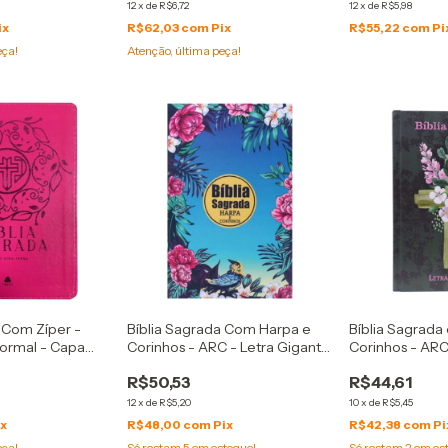
12
x
de
R$6,72
12
x
de
R$5,98
ix
R$62,03
com
Pix
R$55,22
com
Pi
eça!
Atenção, última peça!
 Com Zíper -
Bíblia Sagrada Com Harpa e
Bíblia Sagrada
Normal - Capa
Corinhos - ARC - Letra Gigante
Corinhos - ARC
- Capa Luxo Floral Noturna
- Capa Dura Cr
R$50,53
R$44,61
12
x
de
R$5,20
10
x
de
R$5,45
ix
R$48,00
com
Pix
R$42,38
com
Pi
eça!
Só restam
5
em estoque!
Só restam
2
em es