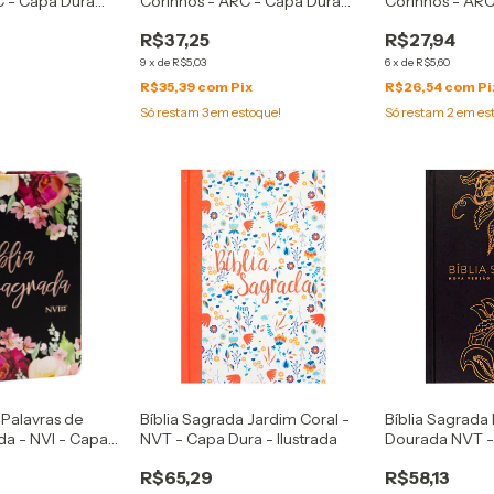
C - Capa Dura
Corinhos - ARC - Capa Dura
Corinhos - ARC
s
Espírito Santo
Arranjo Floral
R$37,25
R$27,94
9
x
de
R$5,03
6
x
de
R$5,60
R$35,39
com
Pix
R$26,54
com
Pi
Só restam
3
em estoque!
Só restam
2
em es
 Palavras de
Bíblia Sagrada Jardim Coral -
Bíblia Sagrada 
da - NVI - Capa
NVT - Capa Dura - Ilustrada
Dourada NVT -
 Negra
Marrom - Letr
R$65,29
R$58,13