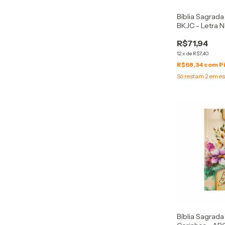
Bíblia Sagrada 
BKJC - Letra 
Luxo Turques
R$71,94
12
x
de
R$7,40
R$68,34
com
P
Só restam
2
em es
Bíblia Sagrada