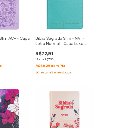
 Slim ACF - Capa
Bíblia Sagrada Slim - NVI -
Letra Normal - Capa Luxo
Verde Água
R$72,91
12
x
de
R$7,50
x
R$69,26
com
Pix
Só restam
2
em estoque!