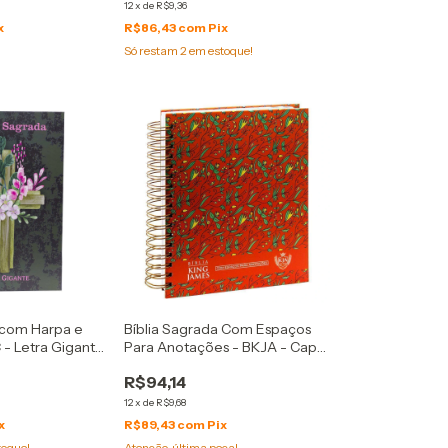
12
x
de
R$9,36
x
R$86,43
com
Pix
Só restam
2
em estoque!
 com Harpa e
Bíblia Sagrada Com Espaços
 - Letra Gigante
Para Anotações - BKJA - Capa
uz Flores
Dura Floral Cor Salmão
R$94,14
12
x
de
R$9,68
x
R$89,43
com
Pix
toque!
Atenção, última peça!