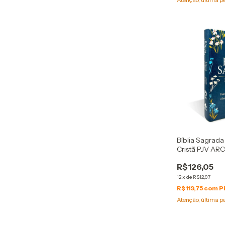
Bíblia Sagrad
Cristã PJV ARC
Capa Luxo Ve
R$126,05
12
x
de
R$12,97
R$119,75
com
P
Atenção, última p