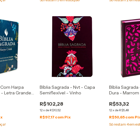
a Com Harpa
Bíblia Sagrada - Nvt - Capa
Bíblia Sagrada 
 - Letra Grande
Semiflexível - Vinho
Dura - Marrom 
rde Escuro
R$102,28
R$53,32
12
x
de
R$10,52
12
x
de
R$5,48
ix
R$97,17
com
Pix
R$50,65
com
Pi
eça!
Só restam
4
em es