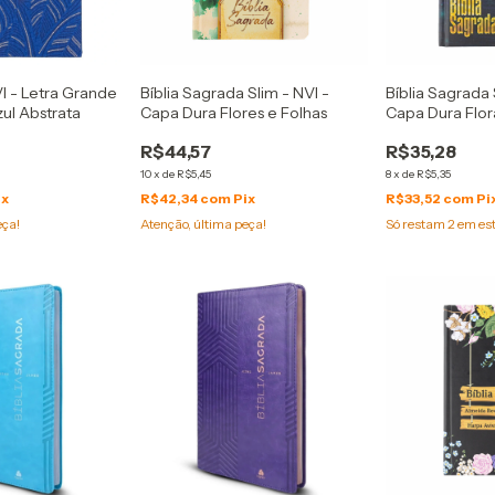
VI - Letra Grande
Bíblia Sagrada Slim - NVI -
Bíblia Sagrada 
ul Abstrata
Capa Dura Flores e Folhas
Capa Dura Flo
R$44,57
R$35,28
10
x
de
R$5,45
8
x
de
R$5,35
ix
R$42,34
com
Pix
R$33,52
com
Pi
eça!
Atenção, última peça!
Só restam
2
em es