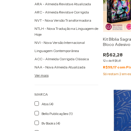
ARA - Almeida Revista e Atualizada
ARC - Almeida Revista e Corrigida
NVT - Nova Versão Transformadora
NTLH - Nova Tradução na Linguagem de
Hoje
Kit Bíblia Sag
NVI - Nova Versão Internacional
Bloco Adesivo
Linguagem Contemporânea
R$62,28
ACC - Almeida Corrigida Clássica
12
x
de
R$6,41
NAA - Nova Almeida Atualizada
R$59,17
com
Pi
Só restam
2
em es
Ver mais
MARCA
Atos (4)
Bello Publicações (1)
Bv Books (4)