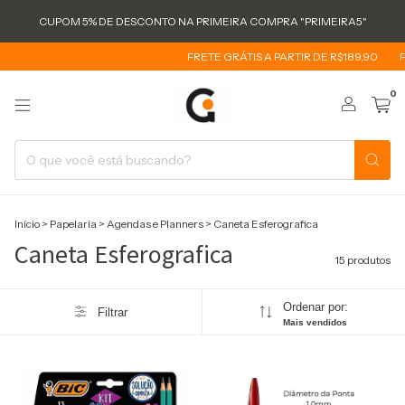
CUPOM 5% DE DESCONTO NA PRIMEIRA COMPRA "PRIMEIRA5"
FRETE GRÁTIS A PARTIR DE R$189,90
FRE
0
Início
>
Papelaria
>
Agendas e Planners
>
Caneta Esferografica
Caneta Esferografica
15 produtos
Ordenar por:
Filtrar
Mais vendidos