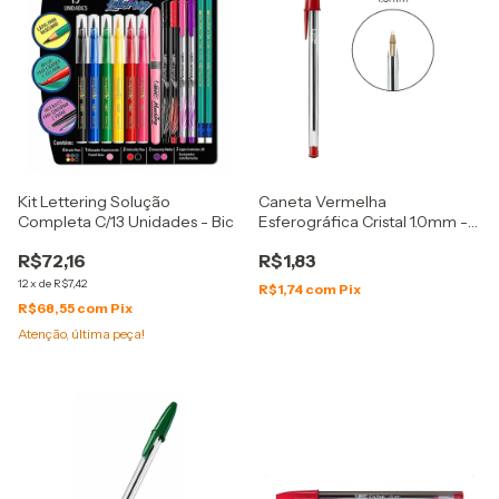
Kit Lettering Solução
Caneta Vermelha
Completa C/13 Unidades - Bic
Esferográfica Cristal 1.0mm -
Bic
R$72,16
R$1,83
12
x
de
R$7,42
R$1,74
com
Pix
R$68,55
com
Pix
Atenção, última peça!