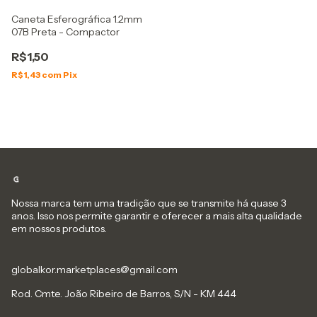
Caneta Esferográfica 1.2mm
07B Preta - Compactor
R$1,50
R$1,43
com
Pix
Nossa marca tem uma tradição que se transmite há quase 3
anos. Isso nos permite garantir e oferecer a mais alta qualidade
em nossos produtos.
globalkor.marketplaces@gmail.com
Rod. Cmte. João Ribeiro de Barros, S/N - KM 444