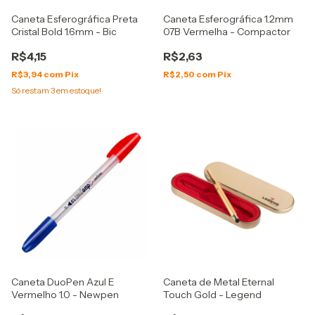
Caneta Esferográfica Preta
Caneta Esferográfica 1.2mm
Cristal Bold 1.6mm - Bic
07B Vermelha - Compactor
R$4,15
R$2,63
R$3,94
com
Pix
R$2,50
com
Pix
Só restam
3
em estoque!
Caneta DuoPen Azul E
Caneta de Metal Eternal
Vermelho 1.0 - Newpen
Touch Gold - Legend