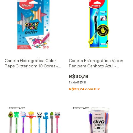
Caneta Hidrográfica Color
Caneta Esferográfica Vision
Peps Glitter com 10 Cores -
Pen para Canhoto Azul -
Maped
Maped
R$30,78
7
x
de
R$5,31
R$29,24
com
Pix
ESGOTADO
ESGOTADO