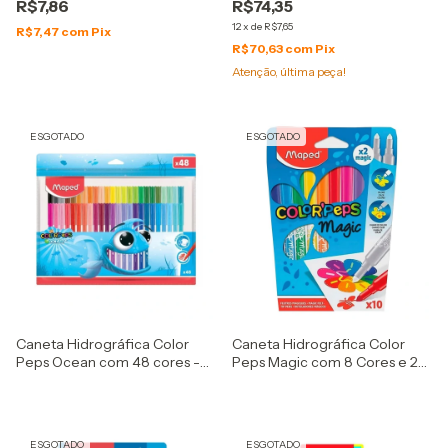
R$7,86
R$74,35
12
x
de
R$7,65
R$7,47
com
Pix
R$70,63
com
Pix
Atenção, última peça!
ESGOTADO
ESGOTADO
Caneta Hidrográfica Color
Caneta Hidrográfica Color
Peps Ocean com 48 cores -
Peps Magic com 8 Cores e 2
Maped
mágicas - Maped
ESGOTADO
ESGOTADO