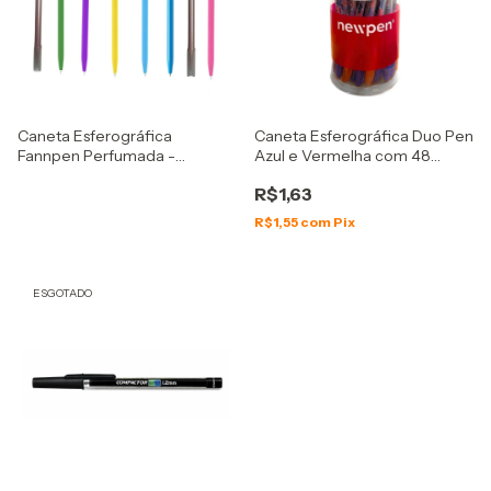
Caneta Esferográfica
Caneta Esferográfica Duo Pen
Fannpen Perfumada -
Azul e Vermelha com 48
Newpen
unidades - Newpen
R$1,63
R$1,55
com
Pix
ESGOTADO