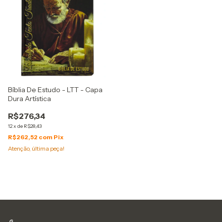
Bíblia De Estudo - LTT - Capa
Dura Artística
R$276,34
12
x
de
R$28,43
R$262,52
com
Pix
Atenção, última peça!