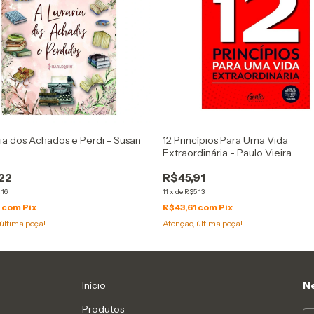
ria dos Achados e Perdi - Susan
12 Princípios Para Uma Vida
Extraordinária - Paulo Vieira
22
R$45,91
,16
11
x
de
R$5,13
1
com
Pix
R$43,61
com
Pix
última peça!
Atenção, última peça!
Início
Ne
Produtos