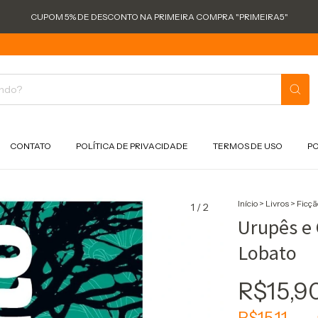
CUPOM 5% DE DESCONTO NA PRIMEIRA COMPRA "PRIMEIRA5"
CONTATO
POLÍTICA DE PRIVACIDADE
TERMOS DE USO
PO
Início
>
Livros
>
Ficçã
1
/
2
Urupês e 
Lobato
R$15,9
R$15,11