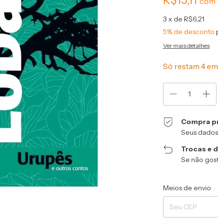
com
3
x de
R$6,21
5% de desconto
Ver mais detalhes
Só restam
4
em 
Compra p
Seus dados
Trocas e 
Se não gost
Entregas para o CEP
Meios de envio