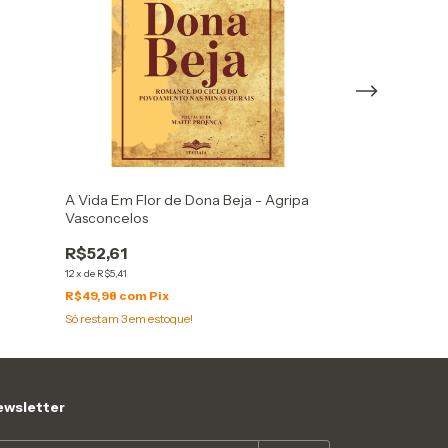
A Vida Em Flor de Dona Beja - Agripa
A Importância 
Vasconcelos
Marido Ideal e 
Wilde
R$52,61
R$11,22
12
x
de
R$5,41
2
x
de
R$6,54
R$49,98
com
Pix
R$10,66
com
Pix
Só restam
3
em estoque!
wsletter