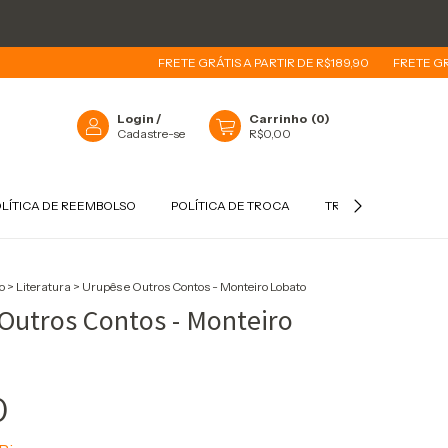
FRETE GRÁTIS A PARTIR DE R$189,90
FRETE GRÁTIS 
Login
/
Carrinho
(
0
)
Cadastre-se
R$0,00
LÍTICA DE REEMBOLSO
POLÍTICA DE TROCA
TROCAS E DEVOLUÇ
o
>
Literatura
>
Urupês e Outros Contos - Monteiro Lobato
Outros Contos - Monteiro
0