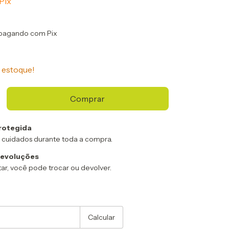
Pix
pagando com Pix
estoque!
rotegida
 cuidados durante toda a compra.
devoluções
ar, você pode trocar ou devolver.
:
Alterar CEP
Calcular