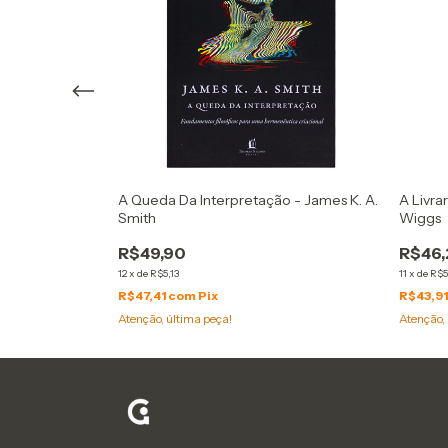
ransformar Vidas
A Queda Da Interpretação - James K. A.
A Livra
Smith
Wiggs
R$49,90
R$46,
12
x
de
R$5,13
11
x
de
R$5
R$47,41
com
Pix
R$43,9
Atenção, última peça!
Atenção, 