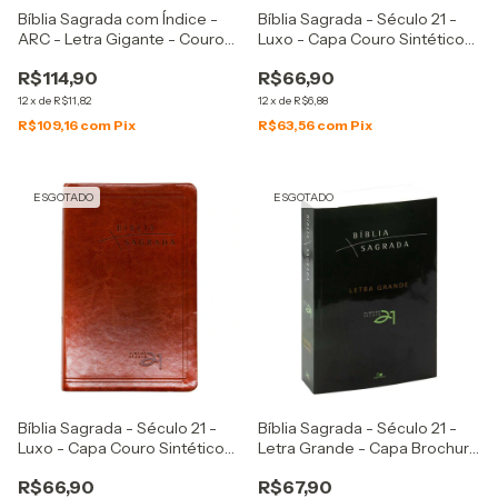
Bíblia Sagrada com Índice -
Bíblia Sagrada - Século 21 -
ARC - Letra Gigante - Couro
Luxo - Capa Couro Sintético
Sintético Marrom Nobre
Marrom Café
R$114,90
R$66,90
12
x
de
R$11,82
12
x
de
R$6,88
R$109,16
com
Pix
R$63,56
com
Pix
ESGOTADO
ESGOTADO
Bíblia Sagrada - Século 21 -
Bíblia Sagrada - Século 21 -
Luxo - Capa Couro Sintético
Letra Grande - Capa Brochura
Marrom
Verde
R$66,90
R$67,90