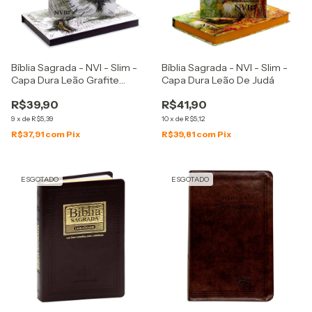
Bíblia Sagrada - NVI - Slim -
Bíblia Sagrada - NVI - Slim -
Capa Dura Leão Grafite
Capa Dura Leão De Judá
Branca
R$39,90
R$41,90
9
x
de
R$5,39
10
x
de
R$5,12
R$37,91
com
Pix
R$39,81
com
Pix
ESGOTADO
ESGOTADO