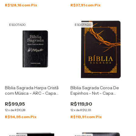
R$128,16
com
Pix
R$37,91
com
Pix
ESGOTADO
ESGOTADO
Bíblia Sagrada Harpa Cristã
Bíblia Sagrada Coroa De
com Música - ARC - Capa
Espinhos - Nvt - Capa
Couro Sintético Preta
Semiflexível - Preta
R$99,95
R$119,90
12
x
de
R$10,28
12
x
de
R$12,33
R$94,95
com
Pix
R$113,91
com
Pix