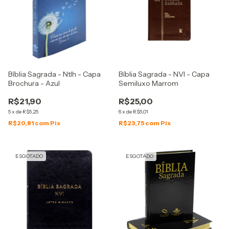
Bíblia Sagrada - Ntlh - Capa
Bíblia Sagrada - NVI - Capa
Brochura - Azul
Semiluxo Marrom
R$21,90
R$25,00
5
x
de
R$5,25
6
x
de
R$5,01
R$20,81
com
Pix
R$23,75
com
Pix
ESGOTADO
ESGOTADO