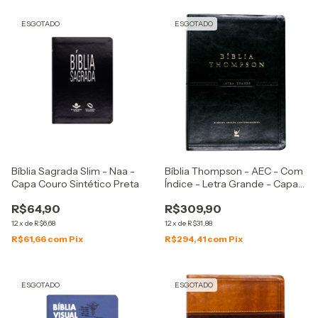
ESGOTADO
ESGOTADO
Bíblia Sagrada Slim - Naa -
Bíblia Thompson - AEC - Com
Capa Couro Sintético Preta
Índice - Letra Grande - Capa
Luxo Preta
R$64,90
R$309,90
12
x
de
R$6,68
12
x
de
R$31,88
R$61,66
com
Pix
R$294,41
com
Pix
ESGOTADO
ESGOTADO