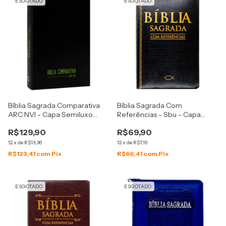
ESGOTADO
ESGOTADO
Bíblia Sagrada Comparativa
Bíblia Sagrada Com
ARC NVI - Capa Semiluxo
Referências - Sbu - Capa
Preta Fresh
Couro Sintético - Preta
R$129,90
R$69,90
12
x
de
R$13,36
12
x
de
R$7,19
R$123,41
com
Pix
R$66,41
com
Pix
ESGOTADO
ESGOTADO