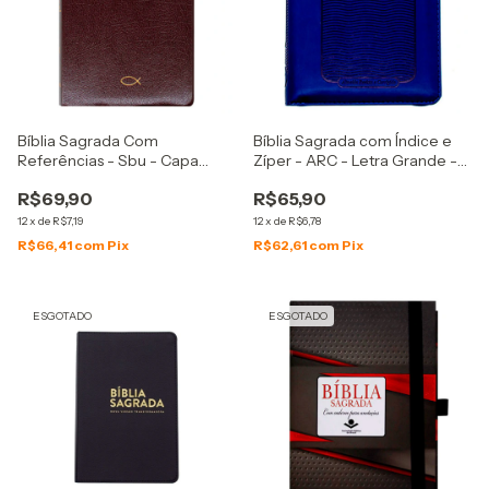
Bíblia Sagrada Com
Bíblia Sagrada com Índice e
Referências - Sbu - Capa
Zíper - ARC - Letra Grande -
Couro Sintético - Marrom
Capa PU Azul
R$69,90
R$65,90
12
x
de
R$7,19
12
x
de
R$6,78
R$66,41
com
Pix
R$62,61
com
Pix
ESGOTADO
ESGOTADO