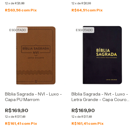
12
x
de
R$6,88
12
x
de
R$6,98
R$63,56
com
Pix
R$64,51
com
Pix
ESGOTADO
ESGOTADO
Bíblia Sagrada - NVI - Luxo -
Bíblia Sagrada - Nvt - Luxo -
Capa PU Marrom
Letra Grande - Capa Couro
Sintético Preta
R$169,90
R$169,90
12
x
de
R$17,48
12
x
de
R$17,48
R$161,41
com
Pix
R$161,41
com
Pix