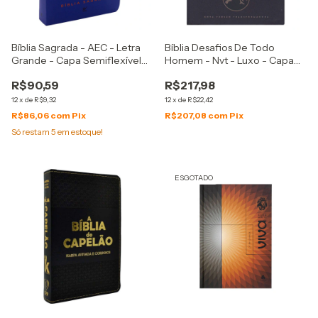
Bíblia Sagrada - AEC - Letra
Bíblia Desafios De Todo
Grande - Capa Semiflexível
Homem - Nvt - Luxo - Capa
Leão Azul
Pu Azul E Cinza
R$90,59
R$217,98
12
x
de
R$9,32
12
x
de
R$22,42
R$86,06
com
Pix
R$207,08
com
Pix
Só restam
5
em estoque!
ESGOTADO