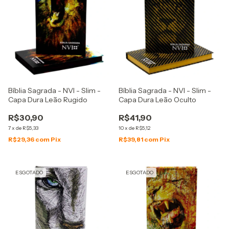
Bíblia Sagrada - NVI - Slim -
Bíblia Sagrada - NVI - Slim -
Capa Dura Leão Rugido
Capa Dura Leão Oculto
R$30,90
R$41,90
7
x
de
R$5,33
10
x
de
R$5,12
R$29,36
com
Pix
R$39,81
com
Pix
ESGOTADO
ESGOTADO