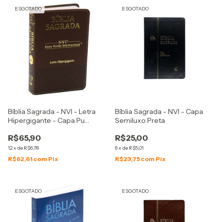
ESGOTADO
ESGOTADO
Bíblia Sagrada - NVI - Letra
Bíblia Sagrada - NVI - Capa
Hipergigante - Capa Pu
Semiluxo Preta
Marrom
R$65,90
R$25,00
12
x
de
R$6,78
6
x
de
R$5,01
R$62,61
com
Pix
R$23,75
com
Pix
ESGOTADO
ESGOTADO