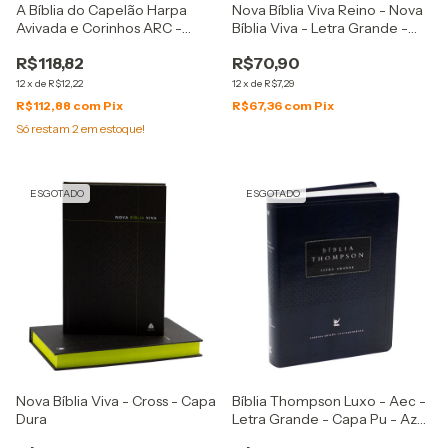
A Bíblia do Capelão Harpa
Nova Bíblia Viva Reino - Nova
Avivada e Corinhos ARC -
Bíblia Viva - Letra Grande -
Letra Hipergigante Capa PU
Capa Dura - Marrom
R$118,82
R$70,90
Preta
12
x
de
R$12,22
12
x
de
R$7,29
R$112,88
com
Pix
R$67,36
com
Pix
Só restam
2
em estoque!
ESGOTADO
ESGOTADO
Nova Bíblia Viva - Cross - Capa
Bíblia Thompson Luxo - Aec -
Dura
Letra Grande - Capa Pu - Azul
E Preta