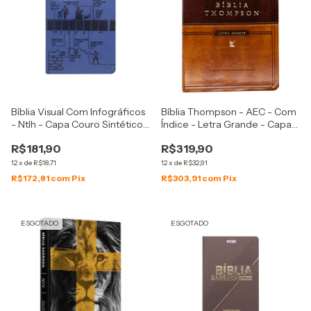
Bíblia Visual Com Infográficos
Bíblia Thompson - AEC - Com
- Ntlh - Capa Couro Sintético -
Índice - Letra Grande - Capa
Azul
Luxo Marrom Claro e Escuro
R$181,90
R$319,90
12
x
de
R$18,71
12
x
de
R$32,91
R$172,81
com
Pix
R$303,91
com
Pix
ESGOTADO
ESGOTADO