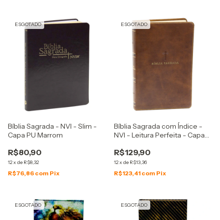
ESGOTADO
ESGOTADO
Bíblia Sagrada - NVI - Slim -
Bíblia Sagrada com Índice -
Capa PU Marrom
NVI - Leitura Perfeita - Capa
Couro Soft Marrom
R$80,90
R$129,90
12
x
de
R$8,32
12
x
de
R$13,36
R$76,86
com
Pix
R$123,41
com
Pix
ESGOTADO
ESGOTADO