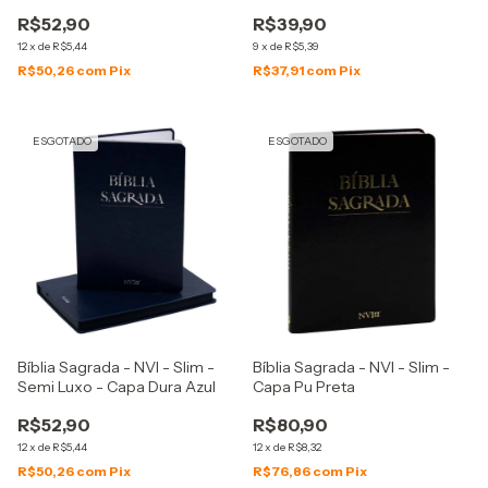
Grande - Azul
R$52,90
R$39,90
12
x
de
R$5,44
9
x
de
R$5,39
R$50,26
com
Pix
R$37,91
com
Pix
ESGOTADO
ESGOTADO
Bíblia Sagrada - NVI - Slim -
Bíblia Sagrada - NVI - Slim -
Semi Luxo - Capa Dura Azul
Capa Pu Preta
R$52,90
R$80,90
12
x
de
R$5,44
12
x
de
R$8,32
R$50,26
com
Pix
R$76,86
com
Pix