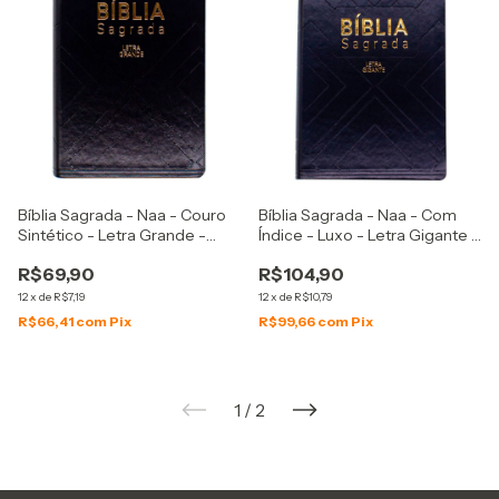
Bíblia Sagrada - Naa - Couro
Bíblia Sagrada - Naa - Com
Sintético - Letra Grande -
Índice - Luxo - Letra Gigante -
Preta
Capa Couro Sintético Preta
R$69,90
R$104,90
12
x
de
R$7,19
12
x
de
R$10,79
R$66,41
com
Pix
R$99,66
com
Pix
1
/
2