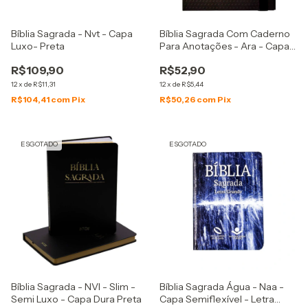
Bíblia Sagrada - Nvt - Capa
Bíblia Sagrada Com Caderno
Luxo- Preta
Para Anotações - Ara - Capa
Dura - Cinza E Vermelha
R$109,90
R$52,90
12
x
de
R$11,31
12
x
de
R$5,44
R$104,41
com
Pix
R$50,26
com
Pix
ESGOTADO
ESGOTADO
Bíblia Sagrada - NVI - Slim -
Bíblia Sagrada Água - Naa -
Semi Luxo - Capa Dura Preta
Capa Semiflexível - Letra