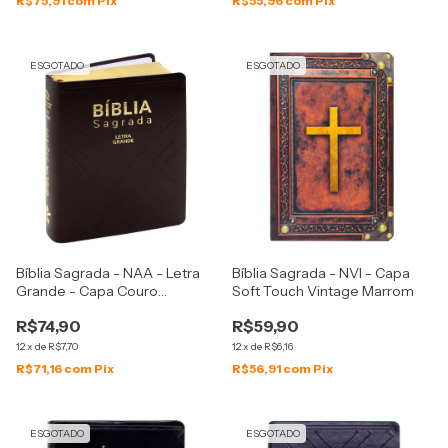
R$75,91
com
Pix
R$55,96
com
Pix
ESGOTADO
ESGOTADO
Bíblia Sagrada - NAA - Letra
Bíblia Sagrada - NVI - Capa
Grande - Capa Couro
Soft Touch Vintage Marrom
Sintético Marrom
R$74,90
R$59,90
12
x
de
R$7,70
12
x
de
R$6,16
R$71,16
com
Pix
R$56,91
com
Pix
ESGOTADO
ESGOTADO