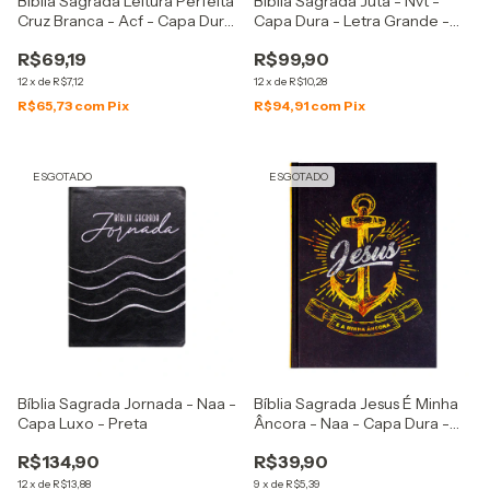
Bíblia Sagrada Leitura Perfeita
Bíblia Sagrada Juta - Nvt -
Cruz Branca - Acf - Capa Dura
Capa Dura - Letra Grande -
Soft Touch - Preta
Marrom
R$69,19
R$99,90
12
x
de
R$7,12
12
x
de
R$10,28
R$65,73
com
Pix
R$94,91
com
Pix
ESGOTADO
ESGOTADO
Bíblia Sagrada Jornada - Naa -
Bíblia Sagrada Jesus É Minha
Capa Luxo - Preta
Âncora - Naa - Capa Dura -
Preta E Amarela
R$134,90
R$39,90
12
x
de
R$13,88
9
x
de
R$5,39