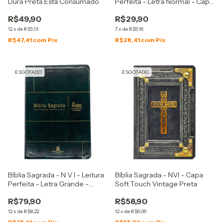
Dura Preta Está Consumado
Perfeita - Letra Normal - Capa
Flexível Preta
R$49,90
R$29,90
12
x
de
R$5,13
7
x
de
R$5,16
R$47,41
com
Pix
R$28,41
com
Pix
ESGOTADO
ESGOTADO
Bíblia Sagrada - N V I - Leitura
Bíblia Sagrada - NVI - Capa
Perfeita - Letra Grande -
Soft Touch Vintage Preta
Capa Pu Verde
R$79,90
R$58,90
12
x
de
R$8,22
12
x
de
R$6,06