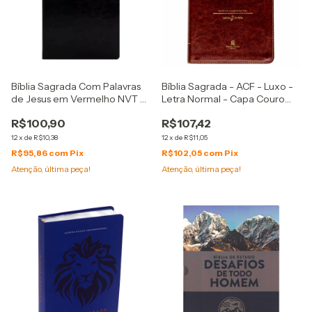
Bíblia Sagrada Com Palavras
Bíblia Sagrada - ACF - Luxo -
de Jesus em Vermelho NVT -
Letra Normal - Capa Couro
Letra Grande - Capa Luxo
Soft Marrom
R$100,90
R$107,42
Preta
12
x
de
R$10,38
12
x
de
R$11,05
R$95,86
com
Pix
R$102,05
com
Pix
Atenção, última peça!
Atenção, última peça!