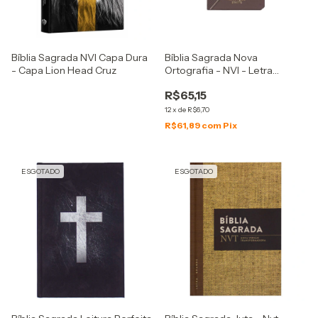
Bíblia Sagrada NVI Capa Dura
Bíblia Sagrada Nova
- Capa Lion Head Cruz
Ortografia - NVI - Letra
Gigante - Capa Semiflexível
R$65,15
Marrom
12
x
de
R$6,70
R$61,89
com
Pix
ESGOTADO
ESGOTADO