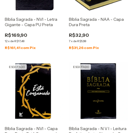
Bíblia Sagrada - NVI - Letra
Bíblia Sagrada - NAA - Capa
Gigante - Capa PU Preta
Dura Preta
R$169,90
R$32,90
12
x
de
R$17,48
7
x
de
R$5,68
R$161,41
com
Pix
R$31,26
com
Pix
ESGOTADO
ESGOTADO
Bíblia Sagrada - NVI - Capa
Bíblia Sagrada - N V I - Leitura