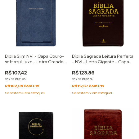
Biblia Slim NVI - Capa Couro-
Bíblia Sagrada Leitura Perfeita
soft azul Luxo - Letra Grande -
- NVI - Letra Gigante - Capa
Leitura Perfeita
Couro Soft Marrom
R$107,42
R$123,86
12
x
de
R$11,05
12
x
de
R$12,74
R$102,05
com
Pix
R$117,67
com
Pix
Só restam
3
em estoque!
Só restam
2
em estoque!