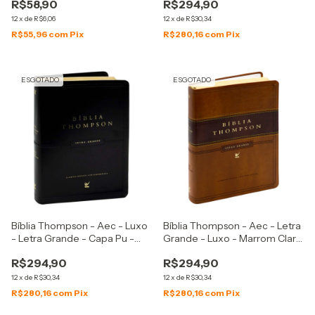
R$58,90
R$294,90
12
x
de
R$6,06
12
x
de
R$30,34
R$55,96
com
Pix
R$280,16
com
Pix
ESGOTADO
ESGOTADO
Bíblia Thompson - Aec - Luxo
Bíblia Thompson - Aec - Letra
- Letra Grande - Capa Pu -
Grande - Luxo - Marrom Claro
Preta
E Escuro
R$294,90
R$294,90
12
x
de
R$30,34
12
x
de
R$30,34
R$280,16
com
Pix
R$280,16
com
Pix