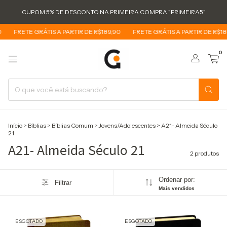
CUPOM 5% DE DESCONTO NA PRIMEIRA COMPRA "PRIMEIRA5"
FRETE GRÁTIS A PARTIR DE R$189,90
FRETE GRÁTIS A PARTIR DE R$18
0
Início
>
Bíblias
>
Bíblias Comum
>
Jovens/Adolescentes
>
A21- Almeida Século
21
A21- Almeida Século 21
2 produtos
Ordenar por:
Filtrar
Mais vendidos
ESGOTADO
ESGOTADO