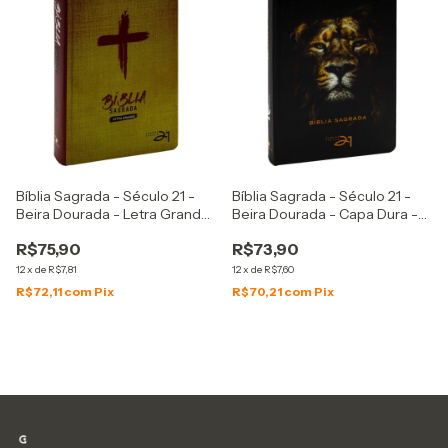
Bíblia Sagrada - Século 21 -
Bíblia Sagrada - Século 21 -
Beira Dourada - Letra Grande
Beira Dourada - Capa Dura -
- Capa Dura - Cruz De Cristo
Leão De Judá
R$75,90
R$73,90
12
x
de
R$7,81
12
x
de
R$7,60
R$72,11
com
Pix
R$70,21
com
Pix