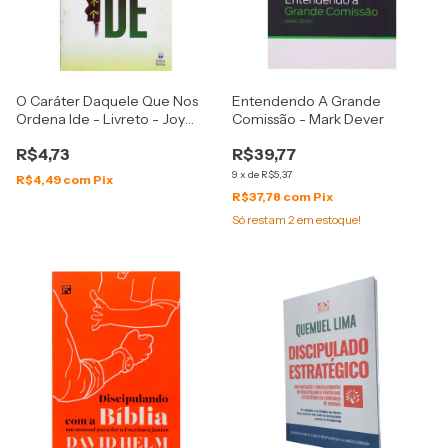
O Caráter Daquele Que Nos
Entendendo A Grande
Ordena Ide - Livreto - Joy
Comissão - Mark Dever
Dawson
R$4,73
R$39,77
9
x
de
R$5,37
R$4,49
com
Pix
R$37,78
com
Pix
Só restam
2
em estoque!