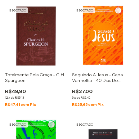
ESGOTADO
ESGOTADO
Totalmente Pela Graça - C. H.
Seguindo A Jesus - Capa
Spurgeon
Vermelha - 40 Dias De
Discipulado
R$49,90
R$27,00
12
x
de
R$5,13
6
x
de
R$5,42
R$47,41
com
Pix
R$25,65
com
Pix
ESGOTADO
ESGOTADO