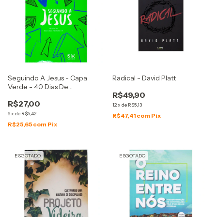
Seguindo A Jesus - Capa
Radical - David Platt
Verde - 40 Dias De
R$49,90
Discipulado
R$27,00
12
x
de
R$5,13
6
x
de
R$5,42
R$47,41
com
Pix
R$25,65
com
Pix
ESGOTADO
ESGOTADO