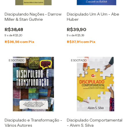
Discipulando Nações - Darrow
Discipulado Um A Um - Abe
Miller & Stan Guthrie
Huber
R$38,48
R$39,90
9
x
de
R$5,20
9
x
de
R$5,39
R$36,56
com
Pix
R$37,91
com
Pix
ESGOTADO
ESGOTADO
Discipulado e Transformação -
Discipulado Comportamental
Vários Autores
- Alvim S. Silva