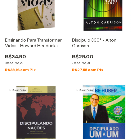
Ensinando Para Transformar
Discípulo 360° - Alton
Vidas - Howard Hendricks
Garrison
R$34,90
R$29,00
8
x
de
R$5,29
7
x
de
R$5,01
R$33,16
com
Pix
R$27,55
com
Pix
ESGOTADO
ESGOTADO