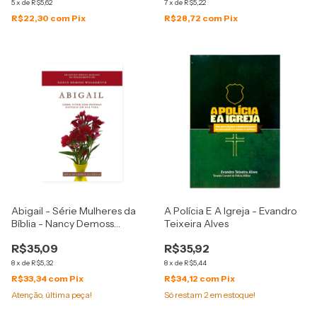
5
x
de
R$5,62
7
x
de
R$5,22
R$22,30
com
Pix
R$28,72
com
Pix
Abigail - Série Mulheres da
A Polícia E A Igreja - Evandro
Bíblia - Nancy Demoss
Teixeira Alves
Wolgemuth
R$35,09
R$35,92
8
x
de
R$5,32
8
x
de
R$5,44
R$33,34
com
Pix
R$34,12
com
Pix
Atenção, última peça!
Só restam
2
em estoque!