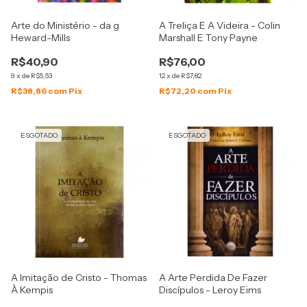
Arte do Ministério - da g
A Treliça E A Videira - Colin
Heward-Mills
Marshall E Tony Payne
R$40,90
R$76,00
9
x
de
R$5,53
12
x
de
R$7,82
R$38,86
com
Pix
R$72,20
com
Pix
ESGOTADO
ESGOTADO
A Imitação de Cristo - Thomas
A Arte Perdida De Fazer
À Kempis
Discípulos - Leroy Eims