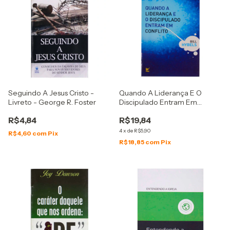
Seguindo A Jesus Cristo -
Quando A Liderança E O
Livreto - George R. Foster
Discipulado Entram Em
Conflito
R$4,84
R$19,84
4
x
de
R$5,90
R$4,60
com
Pix
R$18,85
com
Pix