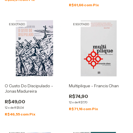
R$61,66
com
Pix
ESGOTADO
ESGOTADO
O Custo Do Discipulado -
Multiplique - Francis Chan
Jonas Madureira
R$74,90
R$49,00
12
x
de
R$7,70
12
x
de
R$5,04
R$71,16
com
Pix
R$46,55
com
Pix