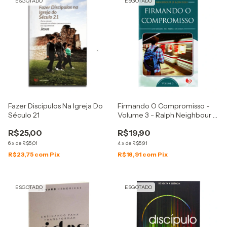
ESGOTADO
ESGOTADO
Fazer Discipulos Na Igreja Do
Firmando O Compromisso -
Século 21
Volume 3 - Ralph Neighbour Jr
& Jim Egli
R$25,00
R$19,90
6
x
de
R$5,01
4
x
de
R$5,91
R$23,75
com
Pix
R$18,91
com
Pix
ESGOTADO
ESGOTADO