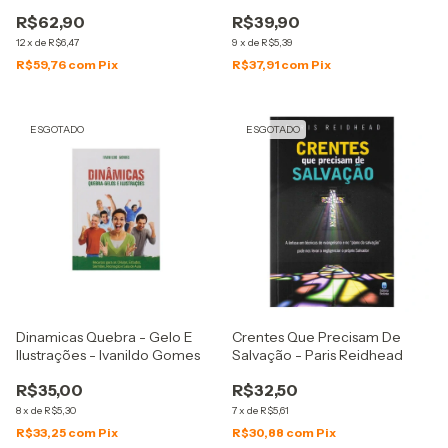
R$62,90
R$39,90
12
x
de
R$6,47
9
x
de
R$5,39
R$59,76
com
Pix
R$37,91
com
Pix
ESGOTADO
ESGOTADO
Dinamicas Quebra - Gelo E
Crentes Que Precisam De
Ilustrações - Ivanildo Gomes
Salvação - Paris Reidhead
R$35,00
R$32,50
8
x
de
R$5,30
7
x
de
R$5,61
R$33,25
com
Pix
R$30,88
com
Pix