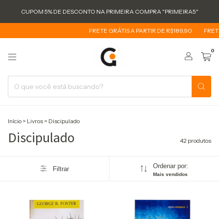
CUPOM 5% DE DESCONTO NA PRIMEIRA COMPRA "PRIMEIRA5"
FRETE GRÁTIS A PARTIR DE R$189,90
FRETE GRÁTIS
0
Início
>
Livros
>
Discipulado
Discipulado
42 produtos
Ordenar por:
Filtrar
Mais vendidos