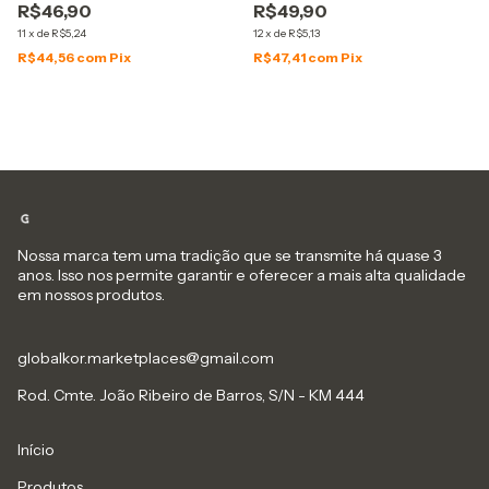
R$46,90
R$49,90
11
x
de
R$5,24
12
x
de
R$5,13
R$44,56
com
Pix
R$47,41
com
Pix
Nossa marca tem uma tradição que se transmite há quase 3
anos. Isso nos permite garantir e oferecer a mais alta qualidade
em nossos produtos.
globalkor.marketplaces@gmail.com
Rod. Cmte. João Ribeiro de Barros, S/N - KM 444
Início
Produtos