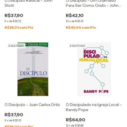
O Discípulo Radical - John
O Discípulo - Um Chamado
Stott
Para Ser Como Cristo - John
Stott
R$37,90
R$42,10
9
x
de
R$5,12
10
x
de
R$5,15
R$36,01
com
Pix
R$40,00
com
Pix
ESGOTADO
ESGOTADO
O Discípulo - Juan Carlos Ortiz
O Discipulado na Igreja Local -
Randy Pope
R$37,90
R$64,90
9
x
de
R$5,12
12
x
de
R$6,68
R$36,01
com
Pix