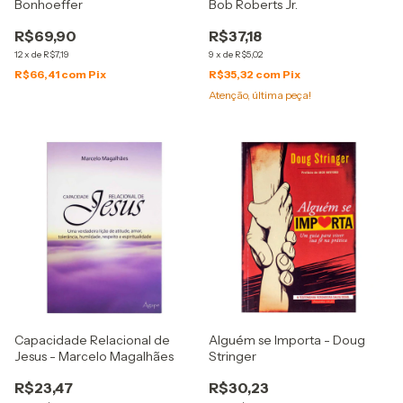
Bonhoeffer
Bob Roberts Jr.
R$69,90
R$37,18
12
x
de
R$7,19
9
x
de
R$5,02
R$66,41
com
Pix
R$35,32
com
Pix
Atenção, última peça!
Capacidade Relacional de
Alguém se Importa - Doug
Jesus - Marcelo Magalhães
Stringer
R$23,47
R$30,23