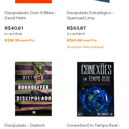
Discipulando Com A Bíblia -
Discipulado Estratégico -
David Helm
Quemuel Lima
R$40,61
R$63,87
9
x
de
R$5,49
12
x
de
R$6,57
R$38,58
com
Pix
R$60,68
com
Pix
Só restam
4
em estoque!
Discipulado - Dietrich
Conexões Em Tempo Real -