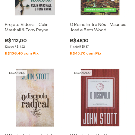
Projeto Videira - Colin
O Reino Entre Nós - Mauricio
Marshall & Tony Payne
José e Beth Wood
R$112,00
R$48,10
12
x
de
R$11,52
11
x
de
R$5,37
R$106,40
com
Pix
R$45,70
com
Pix
ESGOTADO
ESGOTADO