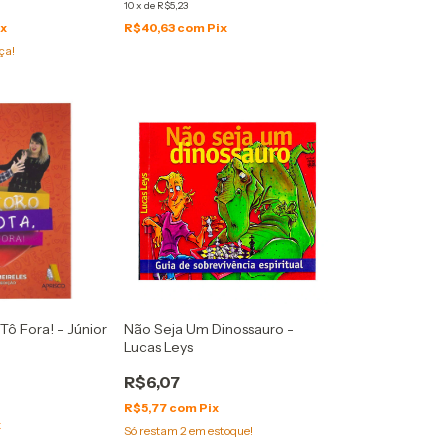
10
x
de
R$5,23
ix
R$40,63
com
Pix
ça!
Tô Fora! - Júnior
Não Seja Um Dinossauro -
Lucas Leys
R$6,07
R$5,77
com
Pix
x
Só restam
2
em estoque!