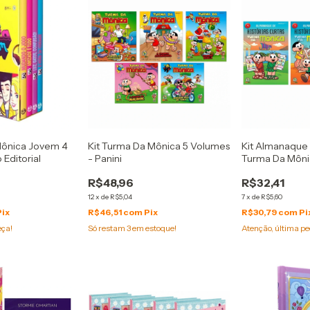
Mônica Jovem 4
Kit Turma Da Mônica 5 Volumes
Kit Almanaque 
 Editorial
- Panini
Turma Da Môni
R$48,96
R$32,41
12
x
de
R$5,04
7
x
de
R$5,60
Pix
R$46,51
com
Pix
R$30,79
com
Pi
eça!
Só restam
3
em estoque!
Atenção, última pe