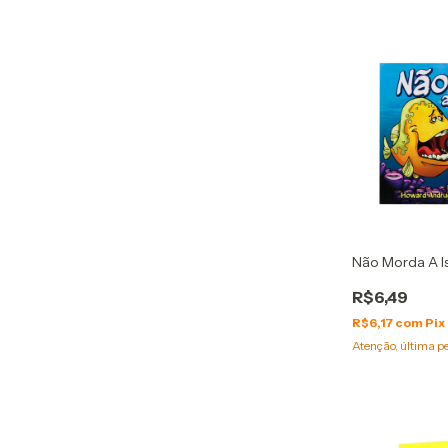
Não Morda A I
R$6,49
R$6,17
com
Pix
Atenção, última p