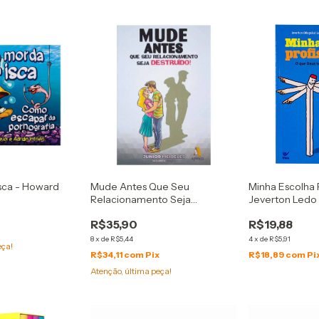
sca - Howard
Mude Antes Que Seu
Minha Escolha P
Relacionamento Seja
Jeverton Ledo 
Destruído!
Fernanda Led
R$35,90
R$19,88
8
x
de
R$5,44
4
x
de
R$5,91
eça!
R$34,11
com
Pix
R$18,89
com
Pi
Atenção, última peça!