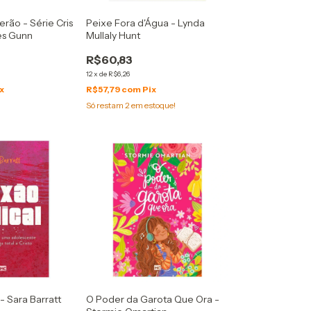
rão - Série Cris
Peixe Fora d'Água - Lynda
es Gunn
Mullaly Hunt
R$60,83
12
x
de
R$6,26
x
R$57,79
com
Pix
Só restam
2
em estoque!
- Sara Barratt
O Poder da Garota Que Ora -