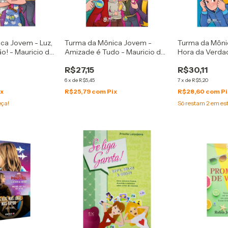
ca Jovem - Luz,
Turma da Mônica Jovem -
Turma da Môni
o! - Mauricio de
Amizade é Tudo - Mauricio de
Hora da Verdad
Sousa
Sousa
R$27,15
R$30,11
6
x
de
R$5,45
7
x
de
R$5,20
ix
R$25,79
com
Pix
R$28,60
com
Pi
eça!
Só restam
2
em es