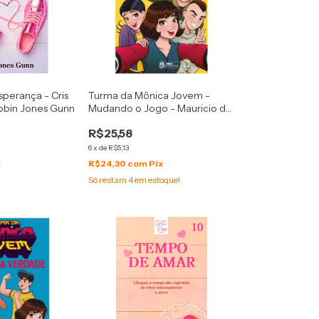
sperança - Cris
Turma da Mônica Jovem -
obin Jones Gunn
Mudando o Jogo - Mauricio de
Sousa
R$25,58
6
x
de
R$5,13
x
R$24,30
com
Pix
Só restam
4
em estoque!