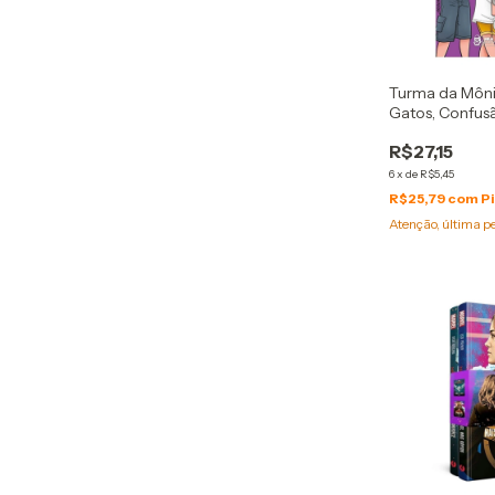
Turma da Môni
Gatos, Confusã
Sousa
R$27,15
6
x
de
R$5,45
R$25,79
com
P
Atenção, última p