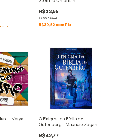
Stormie Omartian
R$32,55
7
x
de
R$5,62
R$30,92
com
Pix
toque!
uro - Katya
O Enigma da Bíblia de
Gutenberg - Mauricio Zagari
R$42,77