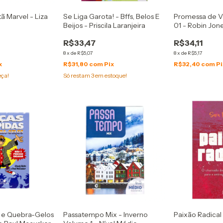
tã Marvel - Liza
Se Liga Garota! - Bffs, Belos E
Promessa de Ve
Beijos - Priscila Laranjeira
01 - Robin Jon
R$33,47
R$34,11
8
x
de
R$5,07
8
x
de
R$5,17
x
R$31,80
com
Pix
R$32,40
com
Pi
eça!
Só restam
3
em estoque!
 e Quebra-Gelos
Passatempo Mix - Inverno
Paixão Radical 