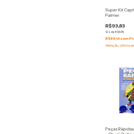
Super Kit Capi
Palmer
R$93,83
12
x
de
R$9,65
R$89,14
com
Pi
Atenção, última p
Peças Rápidas