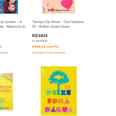
ca Jovem - A
Tempo De Amar - Cris Volume
e - Mauricio de
10 - Robin Jones Gunn
R$38,13
9
x
de
R$5,15
x
R$36,22
com
Pix
toque!
Só restam
2
em estoque!