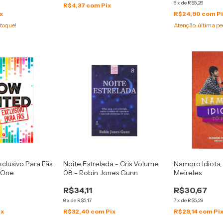
6
x
de
R$5,26
R$4,37
com
Pix
x
R$24,90
com
P
toque!
Atenção, última pe
clusivo Para Fãs
Noite Estrelada - Cris Volume
Namoro Idiota, 
 One
08 - Robin Jones Gunn
Meireles
R$34,11
R$30,67
8
x
de
R$5,17
7
x
de
R$5,29
ix
R$32,40
com
Pix
R$29,14
com
Pi