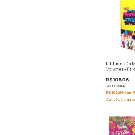
Kit Turma Da 
Volumes - Faro
R$108,06
12
x
de
R$11,12
R$102,66
com
Atenção, última p