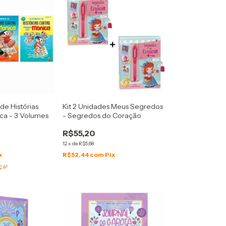
de Histórias
Kit 2 Unidades Meus Segredos
ca - 3 Volumes
- Segredos do Coração
R$55,20
12
x
de
R$5,68
x
R$52,44
com
Pix
ça!