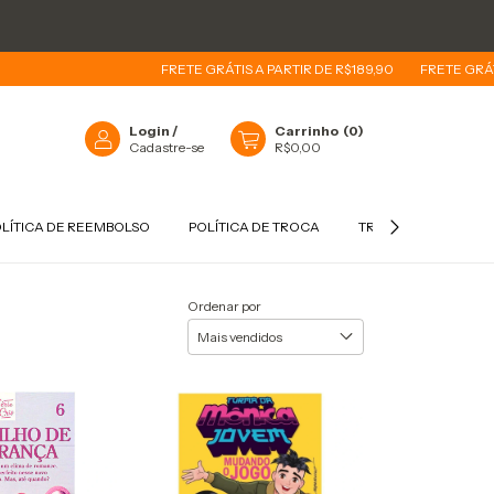
FRETE GRÁTIS A PARTIR DE R$189,90
FRETE GRÁTIS A PARTIR 
Login
/
Carrinho
(
0
)
Cadastre-se
R$0,00
LÍTICA DE REEMBOLSO
POLÍTICA DE TROCA
TROCAS E DEVOLUÇ
Ordenar por