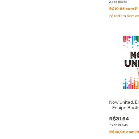
2
x
de
R$6,68
R$10,88
com
Pi
Só restam
4
em es
Now United: Ex
- Equipe Book
R$31,64
7
x
de
R$5,46
R$30,06
com
P