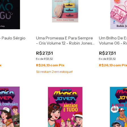
 Paulo Sérgio
Uma Promessa E Para Sempre
Um Brilho De E
- Cris Volume 12 - Robin Jones
Volume 06 - R
Gunn
R$27,51
R$27,51
6
x
de
R$5,52
6
x
de
R$5,52
x
R$26,13
com
Pix
R$26,13
com
Pi
Só restam
2
em estoque!