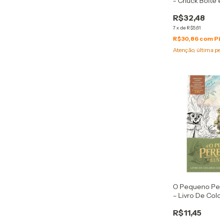
- Chuck Bolte 
R$32,48
7
x
de
R$5,61
R$30,86
com
P
Atenção, última p
O Pequeno Per
– Livro De Col
Atividades
R$11,45