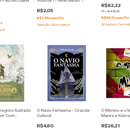
e Paul Mccusker
Volume 1 - Nível Médio -
R$62,22
Culturama
R$2,05
12
x
de
R$6,40
R$59,11
com
Pix
R$1,95
com
Pix
ix
Só restam
2
em es
Atenção, última peça!
eça!
egrino Ilustrado
O Navio Fantasma - Ciranda
O Menino e o M
orir Com
Cultural
Manira e Kobra
R$4,60
R$26,21