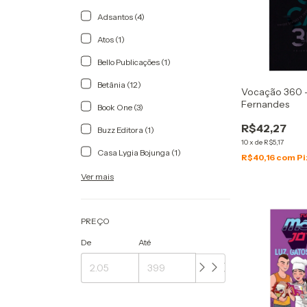
Adsantos (4)
Atos (1)
Bello Publicações (1)
Betânia (12)
Vocação 360 -
Fernandes
Book One (3)
R$42,27
Buzz Editora (1)
10
x
de
R$5,17
Casa Lygia Bojunga (1)
R$40,16
com
Pi
Ver mais
PREÇO
De
Até