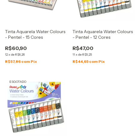
Tinta Aquarela Water Colours
Tinta Aquarela Water Colours
- Pentel - 15 Cores
- Pentel - 12 Cores
R$60,90
R$47,00
12
x
de
R$6,26
11
x
de
R$5,25
R$57,86
com
Pix
R$44,65
com
Pix
ESGOTADO