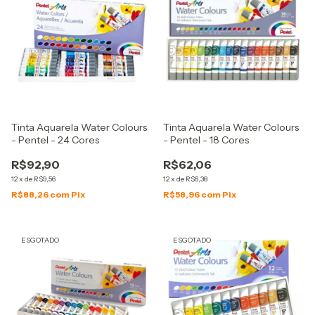
Tinta Aquarela Water Colours
Tinta Aquarela Water Colours
- Pentel - 24 Cores
- Pentel - 18 Cores
R$92,90
R$62,06
12
x
de
R$9,56
12
x
de
R$6,38
R$88,26
com
Pix
R$58,96
com
Pix
ESGOTADO
ESGOTADO