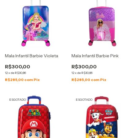
Mala Infantil Barbie Violeta
Mala Infantil Barbie Pink
R$300,00
R$300,00
12
x
de
R$30,86
12
x
de
R$30,86
R$285,00
com
Pix
R$285,00
com
Pix
ESGOTADO
ESGOTADO