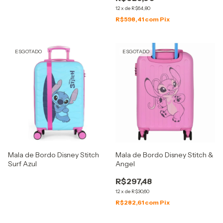
12
x
de
R$64,80
R$598,41
com
Pix
ESGOTADO
ESGOTADO
Mala de Bordo Disney Stitch
Mala de Bordo Disney Stitch &
Surf Azul
Angel
R$297,48
12
x
de
R$30,60
R$282,61
com
Pix