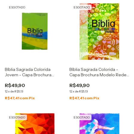
ESGOTADO
ESGOTADO
Bíblia Sagrada Colorida
Bíblia Sagrada Colorida -
Jovem - Capa Brochura
Capa Brochura Modelo Redes
Modelo Brasil
Sociais
R$49,90
R$49,90
12
x
de
R$5,13
12
x
de
R$5,13
R$47,41
com
Pix
R$47,41
com
Pix
ESGOTADO
ESGOTADO