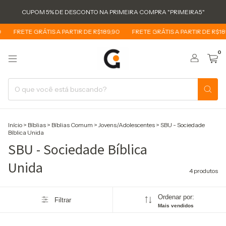
CUPOM 5% DE DESCONTO NA PRIMEIRA COMPRA "PRIMEIRA5"
FRETE GRÁTIS A PARTIR DE R$189,90
FRETE GRÁTIS A PARTIR DE R$189
0
Início
>
Bíblias
>
Bíblias Comum
>
Jovens/Adolescentes
>
SBU - Sociedade
Bíblica Unida
SBU - Sociedade Bíblica
Unida
4 produtos
Ordenar por:
Filtrar
Mais vendidos