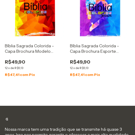
Bíblia Sagrada Colorida -
Bíblia Sagrada Colorida -
Capa Brochura Modelo
Capa Brochura Esporte
Mosaico
Radical
R$49,90
R$49,90
12
x
de
R$5,13
12
x
de
R$5,13
R$47,41
com
Pix
R$47,41
com
Pix
Nossa marca tem uma tradição que se transmite há quase 3
anos. Isso nos permite garantir e oferecer a mais alta qualidade