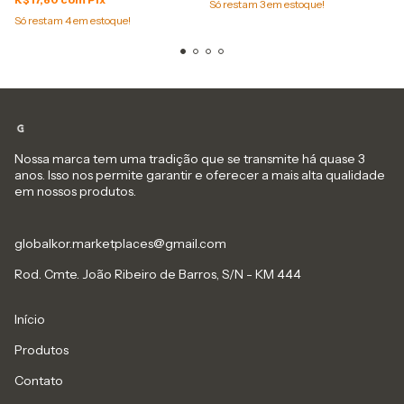
Só restam
3
em estoque!
Só restam
4
em estoque!
Nossa marca tem uma tradição que se transmite há quase 3
anos. Isso nos permite garantir e oferecer a mais alta qualidade
em nossos produtos.
globalkor.marketplaces@gmail.com
Rod. Cmte. João Ribeiro de Barros, S/N - KM 444
Início
Produtos
Contato