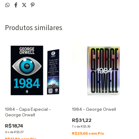
Produtos similares
1984 - Capa Especial -
1984 - George Orwell
George Orwell
R$31,22
R$18,74
7
x
de
R$5,39
4
x
de
R$5,57
R$29,66
com
Pix
R$17,80
com
Pix