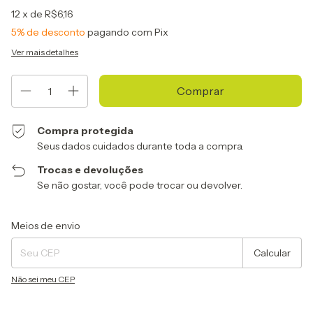
12
x de
R$6,16
5% de desconto
pagando com Pix
Ver mais detalhes
Compra protegida
Seus dados cuidados durante toda a compra.
Trocas e devoluções
Se não gostar, você pode trocar ou devolver.
Entregas para o CEP:
Alterar CEP
Meios de envio
Calcular
Não sei meu CEP