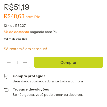
R$51,19
R$48,63
com
Pix
12
x de
R$5,27
5% de desconto
pagando com Pix
Ver mais detalhes
Só restam
3
em estoque!
Compra protegida
Seus dados cuidados durante toda a compra.
Trocas e devoluções
Se não gostar, você pode trocar ou devolver.
Entregas para o CEP: