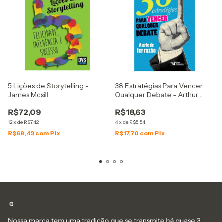
5 Lições de Storytelling -
38 Estratégias Para Vencer
James Mcsill
Qualquer Debate - Arthur
Schopenhauer
R$72,09
R$18,63
12
x
de
R$7,42
4
x
de
R$5,54
R$68,49
com
Pix
R$17,70
com
Pix
Nossa marca tem uma tradição que se transmite há quase 3